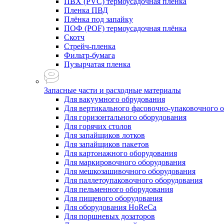
ПВХ (PVC) термоусадочная плёнка
Пленка ПВД
Плёнка под запайку
ПОФ (POF) термоусадочная плёнка
Скотч
Стрейч-пленка
Фильтр-бумага
Пузырчатая пленка
Запасные части и расходные материалы
Для вакуумного обрудования
Для вертикального фасовочно-упаковочного 
Для горизонтального оборудования
Для горячих столов
Для запайщиков лотков
Для запайщиков пакетов
Для картонажного оборудования
Для маркировочного оборудования
Для мешкозашивочного оборудования
Для паллетоупаковочного оборудования
Для пельменного оборудования
Для пищевого оборудования
Для оборудования HoReCa
Для поршневых дозаторов