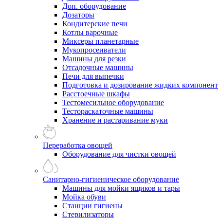
Доп. оборудование
Дозаторы
Кондитерские печи
Котлы варочные
Миксеры планетарные
Мукопросеиватели
Машины для резки
Отсадочные машины
Печи для выпечки
Подготовка и дозирование жидких компонен
Расстоечные шкафы
Тестомесильное оборудование
Тестораскаточные машины
Хранение и растаривание муки
Переработка овощей
Оборудование для чистки овощей
Санитарно-гигиеническое оборудование
Машины для мойки ящиков и тары
Мойка обуви
Станции гигиены
Стерилизаторы