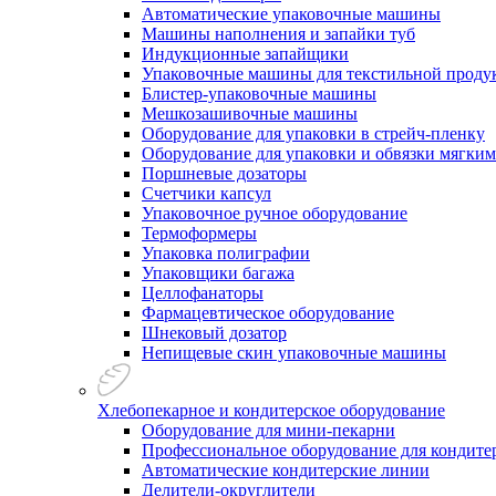
Автоматические упаковочные машины
Машины наполнения и запайки туб
Индукционные запайщики
Упаковочные машины для текстильной проду
Блистер-упаковочные машины
Мешкозашивочные машины
Оборудование для упаковки в стрейч-пленку
Оборудование для упаковки и обвязки мягки
Поршневые дозаторы
Счетчики капсул
Упаковочное ручное оборудование
Термоформеры
Упаковка полиграфии
Упаковщики багажа
Целлофанаторы
Фармацевтическое оборудование
Шнековый дозатор
Непищевые скин упаковочные машины
Хлебопекарное и кондитерское оборудование
Оборудование для мини-пекарни
Профессиональное оборудование для кондитер
Автоматические кондитерские линии
Делители-округлители