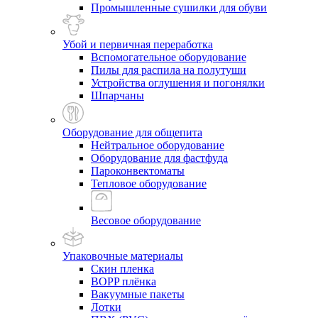
Промышленные сушилки для обуви
Убой и первичная переработка
Вспомогательное оборудование
Пилы для распила на полутуши
Устройства оглушения и погонялки
Шпарчаны
Оборудование для общепита
Нейтральное оборудование
Оборудование для фастфуда
Пароконвектоматы
Тепловое оборудование
Весовое оборудование
Упаковочные материалы
Скин пленка
BOPP плёнка
Вакуумные пакеты
Лотки