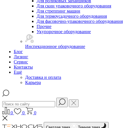
Для роликовых запайщиков
Для скин упаковочного оборудования
Для стреппинг машин
Для термоусадочного оборудования
Для фасовочно-упаковочного оборудования
Прочие
Укупорочное оборудование
Инспекционное оборудование
Блог
Лизинг
Сервис
Контакты
Ещё
Доставка и оплата
Карьера
0
0
0
Светлая тема
Темная тема