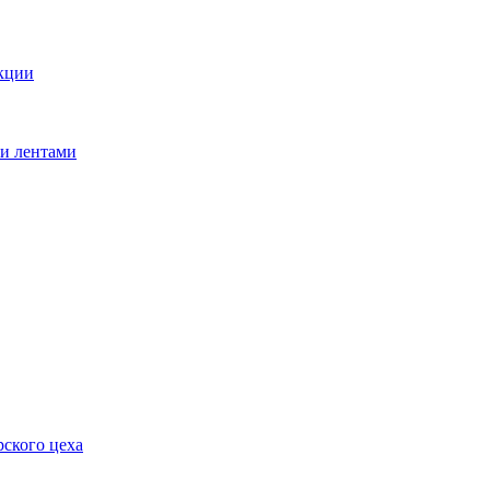
кции
ми лентами
ского цеха