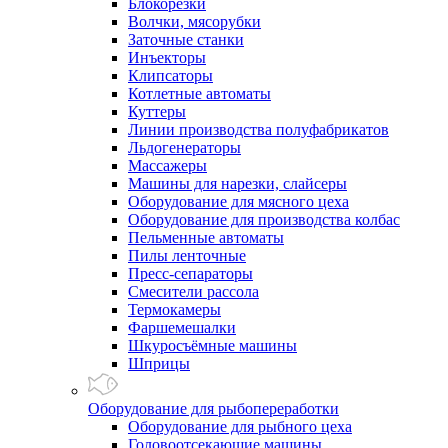
Блокорезки
Волчки, мясорубки
Заточные станки
Инъекторы
Клипсаторы
Котлетные автоматы
Куттеры
Линии производства полуфабрикатов
Льдогенераторы
Массажеры
Машины для нарезки, слайсеры
Оборудование для мясного цеха
Оборудование для производства колбас
Пельменные автоматы
Пилы ленточные
Пресс-сепараторы
Смесители рассола
Термокамеры
Фаршемешалки
Шкуросъёмные машины
Шприцы
Оборудование для рыбопереработки
Оборудование для рыбного цеха
Головоотсекающие машины