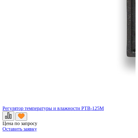
Регулятор температуры и влажности РТВ-125М
Р
Цена по запросу
Ц
Оставить заявку
О