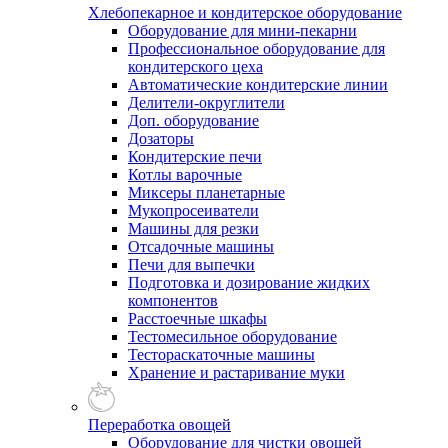
Хлебопекарное и кондитерское оборудование
Оборудование для мини-пекарни
Профессиональное оборудование для
кондитерского цеха
Автоматические кондитерские линии
Делители-округлители
Доп. оборудование
Дозаторы
Кондитерские печи
Котлы варочные
Миксеры планетарные
Мукопросеиватели
Машины для резки
Отсадочные машины
Печи для выпечки
Подготовка и дозирование жидких
компонентов
Расстоечные шкафы
Тестомесильное оборудование
Тестораскаточные машины
Хранение и растаривание муки
Переработка овощей
Оборудование для чистки овощей