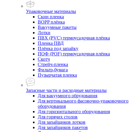
Упаковочные материалы
Скин пленка
BOPP плёнка
Вакуумные пакеты
Лотки
ПВХ (PVC) термоусадочная плёнка
Пленка ПВД
Плёнка под запайку
ПОФ (POF) термоусадочная плёнка
Скотч
Стрейч-пленка
Фильтр-бумага
Пузырчатая пленка
Запасные части и расходные материалы
Для вакуумного обрудования
Для вертикального фасовочно-упаковочного
оборудования
Для горизонтального оборудования
Для горячих столов
Для запайщиков лотков
Для запайщиков пакетов