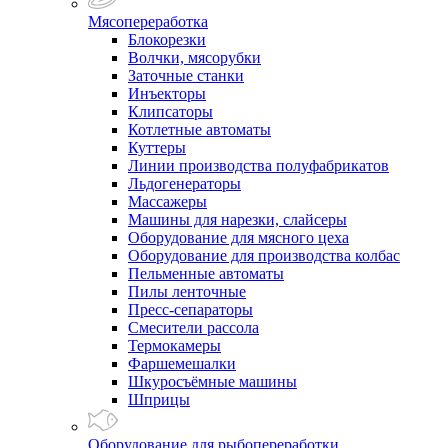
Мясопереработка
Блокорезки
Волчки, мясорубки
Заточные станки
Инъекторы
Клипсаторы
Котлетные автоматы
Куттеры
Линии производства полуфабрикатов
Льдогенераторы
Массажеры
Машины для нарезки, слайсеры
Оборудование для мясного цеха
Оборудование для производства колбас
Пельменные автоматы
Пилы ленточные
Пресс-сепараторы
Смесители рассола
Термокамеры
Фаршемешалки
Шкуросъёмные машины
Шприцы
Оборудование для рыбопереработки