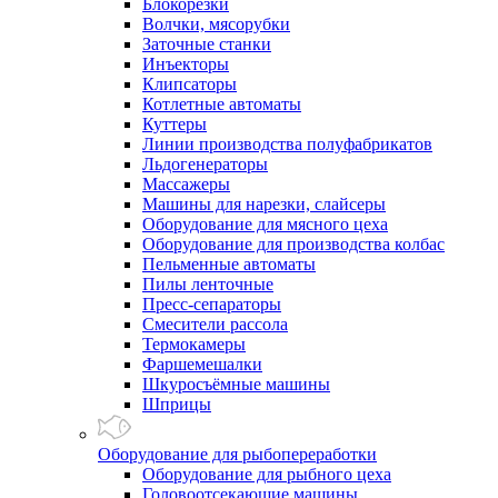
Блокорезки
Волчки, мясорубки
Заточные станки
Инъекторы
Клипсаторы
Котлетные автоматы
Куттеры
Линии производства полуфабрикатов
Льдогенераторы
Массажеры
Машины для нарезки, слайсеры
Оборудование для мясного цеха
Оборудование для производства колбас
Пельменные автоматы
Пилы ленточные
Пресс-сепараторы
Смесители рассола
Термокамеры
Фаршемешалки
Шкуросъёмные машины
Шприцы
Оборудование для рыбопереработки
Оборудование для рыбного цеха
Головоотсекающие машины