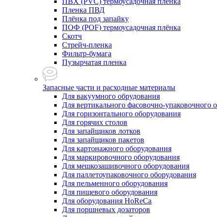
ПВХ (PVC) термоусадочная плёнка
Пленка ПВД
Плёнка под запайку
ПОФ (POF) термоусадочная плёнка
Скотч
Стрейч-пленка
Фильтр-бумага
Пузырчатая пленка
Запасные части и расходные материалы
Для вакуумного обрудования
Для вертикального фасовочно-упаковочного 
Для горизонтального оборудования
Для горячих столов
Для запайщиков лотков
Для запайщиков пакетов
Для картонажного оборудования
Для маркировочного оборудования
Для мешкозашивочного оборудования
Для паллетоупаковочного оборудования
Для пельменного оборудования
Для пищевого оборудования
Для оборудования HoReCa
Для поршневых дозаторов