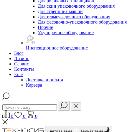
Для роликовых запайщиков
Для скин упаковочного оборудования
Для стреппинг машин
Для термоусадочного оборудования
Для фасовочно-упаковочного оборудования
Прочие
Укупорочное оборудование
Инспекционное оборудование
Блог
Лизинг
Сервис
Контакты
Ещё
Доставка и оплата
Карьера
0
0
0
Светлая тема
Темная тема