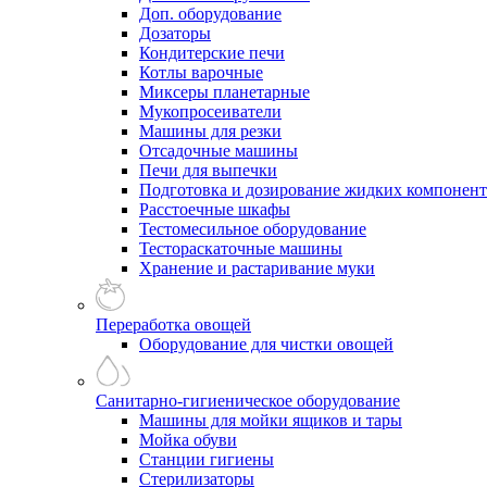
Доп. оборудование
Дозаторы
Кондитерские печи
Котлы варочные
Миксеры планетарные
Мукопросеиватели
Машины для резки
Отсадочные машины
Печи для выпечки
Подготовка и дозирование жидких компонен
Расстоечные шкафы
Тестомесильное оборудование
Тестораскаточные машины
Хранение и растаривание муки
Переработка овощей
Оборудование для чистки овощей
Санитарно-гигиеническое оборудование
Машины для мойки ящиков и тары
Мойка обуви
Станции гигиены
Стерилизаторы