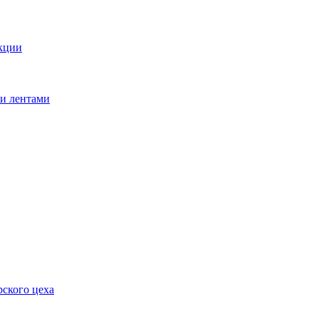
кции
ми лентами
ского цеха