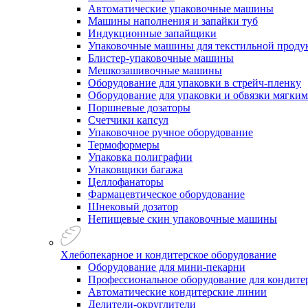
Автоматические упаковочные машины
Машины наполнения и запайки туб
Индукционные запайщики
Упаковочные машины для текстильной проду
Блистер-упаковочные машины
Мешкозашивочные машины
Оборудование для упаковки в стрейч-пленку
Оборудование для упаковки и обвязки мягки
Поршневые дозаторы
Счетчики капсул
Упаковочное ручное оборудование
Термоформеры
Упаковка полиграфии
Упаковщики багажа
Целлофанаторы
Фармацевтическое оборудование
Шнековый дозатор
Непищевые скин упаковочные машины
Хлебопекарное и кондитерское оборудование
Оборудование для мини-пекарни
Профессиональное оборудование для кондитер
Автоматические кондитерские линии
Делители-округлители