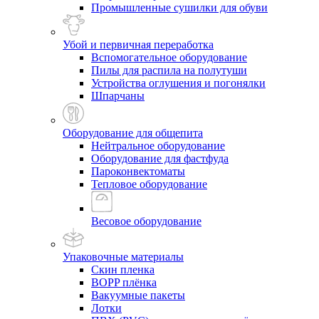
Промышленные сушилки для обуви
Убой и первичная переработка
Вспомогательное оборудование
Пилы для распила на полутуши
Устройства оглушения и погонялки
Шпарчаны
Оборудование для общепита
Нейтральное оборудование
Оборудование для фастфуда
Пароконвектоматы
Тепловое оборудование
Весовое оборудование
Упаковочные материалы
Скин пленка
BOPP плёнка
Вакуумные пакеты
Лотки