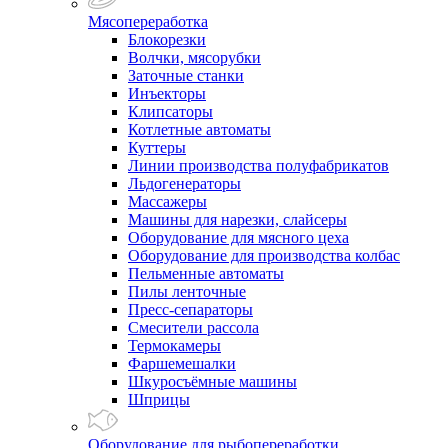
Мясопереработка
Блокорезки
Волчки, мясорубки
Заточные станки
Инъекторы
Клипсаторы
Котлетные автоматы
Куттеры
Линии производства полуфабрикатов
Льдогенераторы
Массажеры
Машины для нарезки, слайсеры
Оборудование для мясного цеха
Оборудование для производства колбас
Пельменные автоматы
Пилы ленточные
Пресс-сепараторы
Смесители рассола
Термокамеры
Фаршемешалки
Шкуросъёмные машины
Шприцы
Оборудование для рыбопереработки