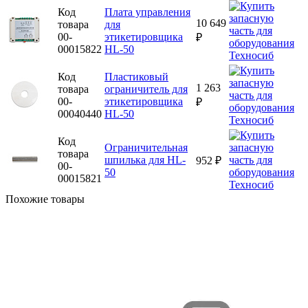
Код
Плата управления
10 649
товара
для
00-
этикетировщика
₽
00015822
HL-50
Код
Пластиковый
1 263
товара
ограничитель для
00-
этикетировщика
₽
00040440
HL-50
Код
Ограничительная
товара
шпилька для HL-
952 ₽
00-
50
00015821
Похожие товары