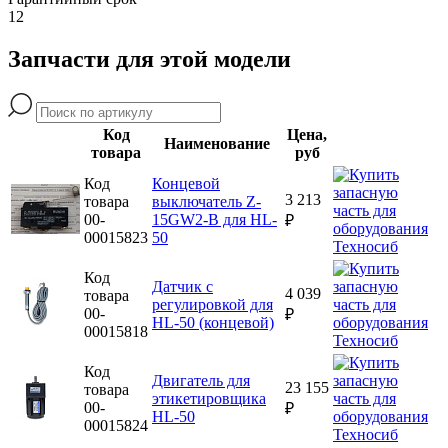
12
Запчасти для этой модели
Код
Цена,
Наименование
товара
руб
Код
Концевой
3 213
товара
выключатель Z-
00-
15GW2-B для HL-
₽
00015823
50
Код
Датчик с
4 039
товара
регулировкой для
00-
₽
HL-50 (концевой)
00015818
Код
Двигатель для
23 155
товара
этикетировщика
00-
₽
HL-50
00015824