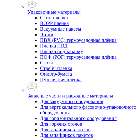
Упаковочные материалы
Скин пленка
BOPP плёнка
Вакуумные пакеты
Лотки
ПВХ (PVC) термоусадочная плёнка
Пленка ПВД
Плёнка под запайку
ПОФ (POF) термоусадочная плёнка
Скотч
Стрейч-пленка
Фильтр-бумага
Пузырчатая пленка
Запасные части и расходные материалы
Для вакуумного обрудования
Для вертикального фасовочно-упаковочного
оборудования
Для горизонтального оборудования
Для горячих столов
Для запайщиков лотков
Для запайщиков пакетов