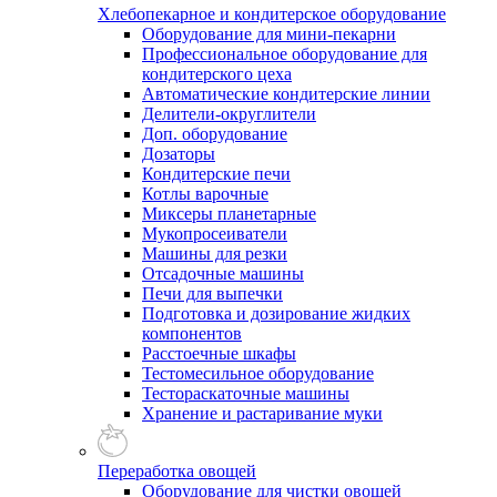
Хлебопекарное и кондитерское оборудование
Оборудование для мини-пекарни
Профессиональное оборудование для
кондитерского цеха
Автоматические кондитерские линии
Делители-округлители
Доп. оборудование
Дозаторы
Кондитерские печи
Котлы варочные
Миксеры планетарные
Мукопросеиватели
Машины для резки
Отсадочные машины
Печи для выпечки
Подготовка и дозирование жидких
компонентов
Расстоечные шкафы
Тестомесильное оборудование
Тестораскаточные машины
Хранение и растаривание муки
Переработка овощей
Оборудование для чистки овощей