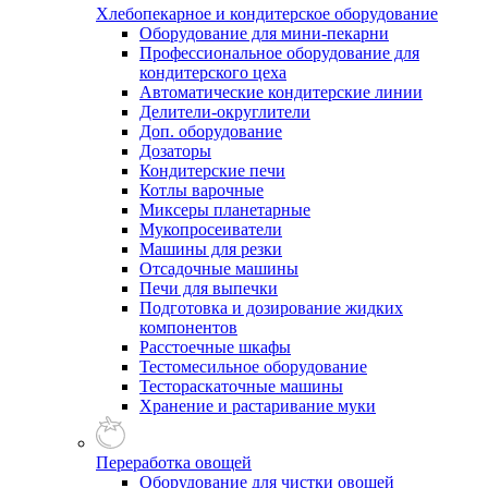
Хлебопекарное и кондитерское оборудование
Оборудование для мини-пекарни
Профессиональное оборудование для
кондитерского цеха
Автоматические кондитерские линии
Делители-округлители
Доп. оборудование
Дозаторы
Кондитерские печи
Котлы варочные
Миксеры планетарные
Мукопросеиватели
Машины для резки
Отсадочные машины
Печи для выпечки
Подготовка и дозирование жидких
компонентов
Расстоечные шкафы
Тестомесильное оборудование
Тестораскаточные машины
Хранение и растаривание муки
Переработка овощей
Оборудование для чистки овощей