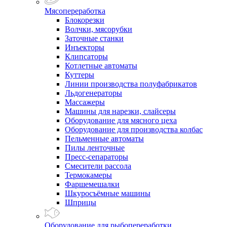
Мясопереработка
Блокорезки
Волчки, мясорубки
Заточные станки
Инъекторы
Клипсаторы
Котлетные автоматы
Куттеры
Линии производства полуфабрикатов
Льдогенераторы
Массажеры
Машины для нарезки, слайсеры
Оборудование для мясного цеха
Оборудование для производства колбас
Пельменные автоматы
Пилы ленточные
Пресс-сепараторы
Смесители рассола
Термокамеры
Фаршемешалки
Шкуросъёмные машины
Шприцы
Оборудование для рыбопереработки