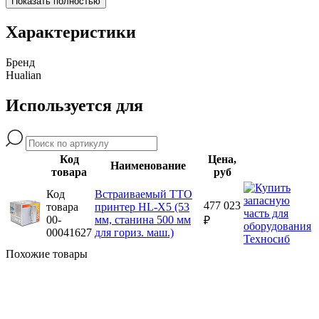
Показать полностью
Характеристики
Бренд
Hualian
Используется для
Код
Цена,
Наименование
товара
руб
Код
Встраиваемый ТТО
477 023
товара
принтер HL-X5 (53
00-
мм, станина 500 мм
₽
00041627
для гориз. маш.)
Похожие товары