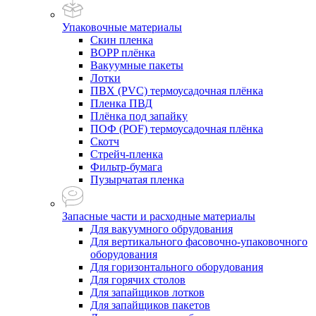
Упаковочные материалы
Скин пленка
BOPP плёнка
Вакуумные пакеты
Лотки
ПВХ (PVC) термоусадочная плёнка
Пленка ПВД
Плёнка под запайку
ПОФ (POF) термоусадочная плёнка
Скотч
Стрейч-пленка
Фильтр-бумага
Пузырчатая пленка
Запасные части и расходные материалы
Для вакуумного обрудования
Для вертикального фасовочно-упаковочного
оборудования
Для горизонтального оборудования
Для горячих столов
Для запайщиков лотков
Для запайщиков пакетов