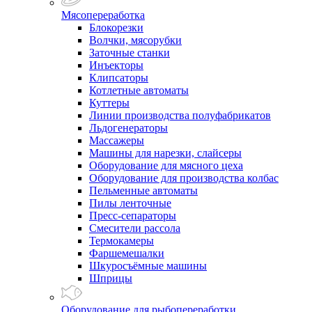
Мясопереработка
Блокорезки
Волчки, мясорубки
Заточные станки
Инъекторы
Клипсаторы
Котлетные автоматы
Куттеры
Линии производства полуфабрикатов
Льдогенераторы
Массажеры
Машины для нарезки, слайсеры
Оборудование для мясного цеха
Оборудование для производства колбас
Пельменные автоматы
Пилы ленточные
Пресс-сепараторы
Смесители рассола
Термокамеры
Фаршемешалки
Шкуросъёмные машины
Шприцы
Оборудование для рыбопереработки