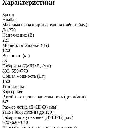
Характеристики
Бренд
Hualian
Максимальная ширина рулона плёнки (мм)
До 270
Напряжение (В)
220
Мощность запайки (Вт)
1200
Вес нетто (кг)
85
Габариты (Д×Ш×В) (мм)
830×550×770
Общая мощность (Вт)
1500
Тип плёнки
Барьерная
Расчётная производительность (цикл/мин)
6-7
Размер лотка (Д×Ш×В) (мм)
210х148х(Глубина до 120)
Габариты в упаковке (Д×Ш×В) (мм)
920×620×940
Диаметр намотки рулона плёнки (мм)