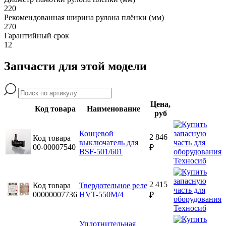
220
Рекомендованная ширина рулона плёнки (мм)
270
Гарантийный срок
12
Запчасти для этой модели
Цена,
Код товара
Наименование
руб
Концевой
2 846
Код товара
выключатель для
00-00007540
₽
BSF-501/601
2 415
Код товара
Твердотельное реле
00000007736
HVT-550M/4
₽
Уплотнительная