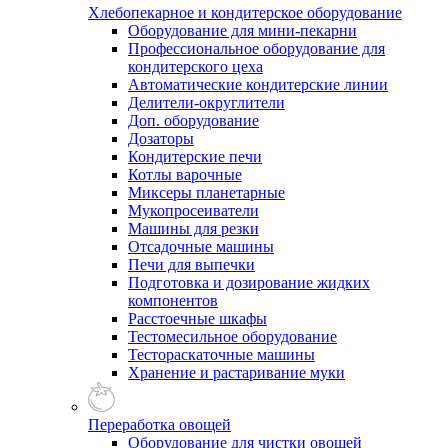
Хлебопекарное и кондитерское оборудование
Оборудование для мини-пекарни
Профессиональное оборудование для
кондитерского цеха
Автоматические кондитерские линии
Делители-округлители
Доп. оборудование
Дозаторы
Кондитерские печи
Котлы варочные
Миксеры планетарные
Мукопросеиватели
Машины для резки
Отсадочные машины
Печи для выпечки
Подготовка и дозирование жидких
компонентов
Расстоечные шкафы
Тестомесильное оборудование
Тестораскаточные машины
Хранение и растаривание муки
Переработка овощей
Оборудование для чистки овощей