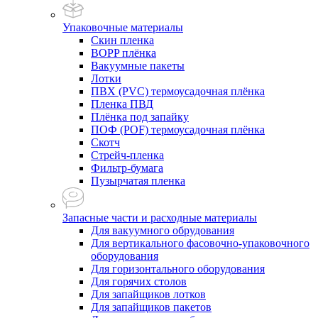
Упаковочные материалы
Скин пленка
BOPP плёнка
Вакуумные пакеты
Лотки
ПВХ (PVC) термоусадочная плёнка
Пленка ПВД
Плёнка под запайку
ПОФ (POF) термоусадочная плёнка
Скотч
Стрейч-пленка
Фильтр-бумага
Пузырчатая пленка
Запасные части и расходные материалы
Для вакуумного обрудования
Для вертикального фасовочно-упаковочного
оборудования
Для горизонтального оборудования
Для горячих столов
Для запайщиков лотков
Для запайщиков пакетов