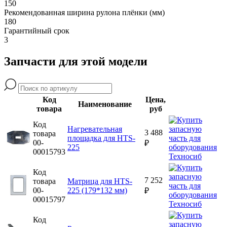
150
Рекомендованная ширина рулона плёнки (мм)
180
Гарантийный срок
3
Запчасти для этой модели
Код
Цена,
Наименование
товара
руб
Код
Нагревательная
3 488
товара
площадка для HTS-
00-
₽
225
00015793
Код
7 252
товара
Матрица для HTS-
00-
225 (179*132 мм)
₽
00015797
Код