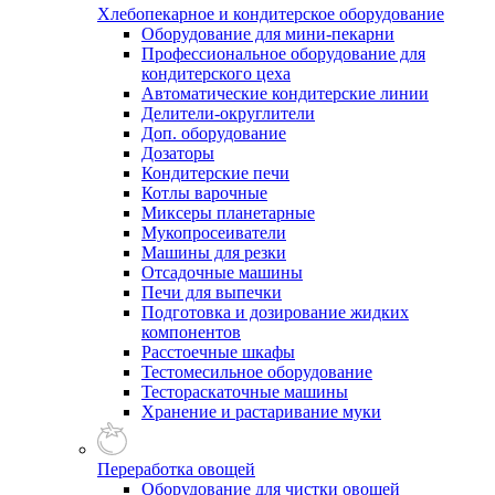
Хлебопекарное и кондитерское оборудование
Оборудование для мини-пекарни
Профессиональное оборудование для
кондитерского цеха
Автоматические кондитерские линии
Делители-округлители
Доп. оборудование
Дозаторы
Кондитерские печи
Котлы варочные
Миксеры планетарные
Мукопросеиватели
Машины для резки
Отсадочные машины
Печи для выпечки
Подготовка и дозирование жидких
компонентов
Расстоечные шкафы
Тестомесильное оборудование
Тестораскаточные машины
Хранение и растаривание муки
Переработка овощей
Оборудование для чистки овощей