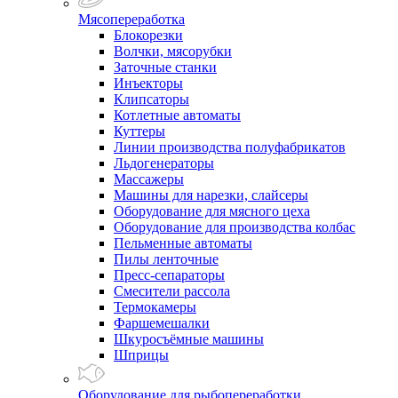
Мясопереработка
Блокорезки
Волчки, мясорубки
Заточные станки
Инъекторы
Клипсаторы
Котлетные автоматы
Куттеры
Линии производства полуфабрикатов
Льдогенераторы
Массажеры
Машины для нарезки, слайсеры
Оборудование для мясного цеха
Оборудование для производства колбас
Пельменные автоматы
Пилы ленточные
Пресс-сепараторы
Смесители рассола
Термокамеры
Фаршемешалки
Шкуросъёмные машины
Шприцы
Оборудование для рыбопереработки