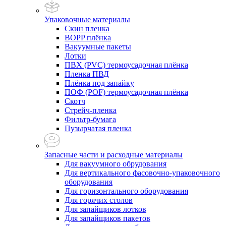
Упаковочные материалы
Скин пленка
BOPP плёнка
Вакуумные пакеты
Лотки
ПВХ (PVC) термоусадочная плёнка
Пленка ПВД
Плёнка под запайку
ПОФ (POF) термоусадочная плёнка
Скотч
Стрейч-пленка
Фильтр-бумага
Пузырчатая пленка
Запасные части и расходные материалы
Для вакуумного обрудования
Для вертикального фасовочно-упаковочного
оборудования
Для горизонтального оборудования
Для горячих столов
Для запайщиков лотков
Для запайщиков пакетов