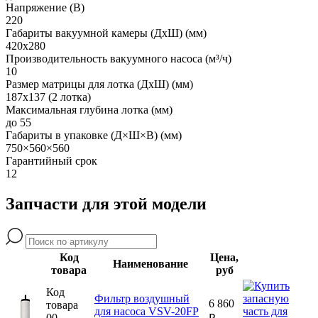
Напряжение (В)
220
Габариты вакуумной камеры (ДхШ) (мм)
420х280
Производительность вакуумного насоса (м³/ч)
10
Размер матрицы для лотка (ДхШ) (мм)
187х137 (2 лотка)
Максимальная глубина лотка (мм)
до 55
Габариты в упаковке (Д×Ш×В) (мм)
750×560×560
Гарантийный срок
12
Запчасти для этой модели
Код
Цена,
Наименование
товара
руб
Код
Фильтр воздушный
6 860
товара
для насоса VSV-20FP
00-