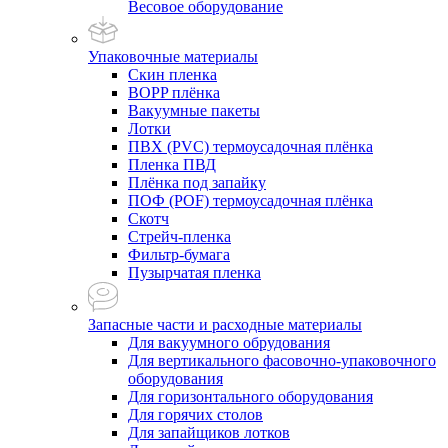
Весовое оборудование
Упаковочные материалы
Скин пленка
BOPP плёнка
Вакуумные пакеты
Лотки
ПВХ (PVC) термоусадочная плёнка
Пленка ПВД
Плёнка под запайку
ПОФ (POF) термоусадочная плёнка
Скотч
Стрейч-пленка
Фильтр-бумага
Пузырчатая пленка
Запасные части и расходные материалы
Для вакуумного обрудования
Для вертикального фасовочно-упаковочного
оборудования
Для горизонтального оборудования
Для горячих столов
Для запайщиков лотков