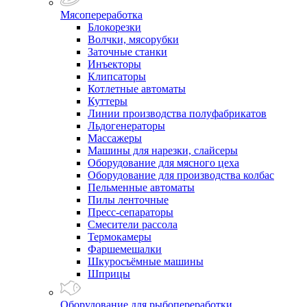
Мясопереработка
Блокорезки
Волчки, мясорубки
Заточные станки
Инъекторы
Клипсаторы
Котлетные автоматы
Куттеры
Линии производства полуфабрикатов
Льдогенераторы
Массажеры
Машины для нарезки, слайсеры
Оборудование для мясного цеха
Оборудование для производства колбас
Пельменные автоматы
Пилы ленточные
Пресс-сепараторы
Смесители рассола
Термокамеры
Фаршемешалки
Шкуросъёмные машины
Шприцы
Оборудование для рыбопереработки