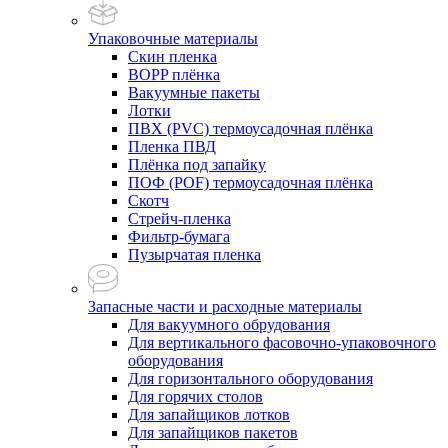
Упаковочные материалы
Скин пленка
BOPP плёнка
Вакуумные пакеты
Лотки
ПВХ (PVC) термоусадочная плёнка
Пленка ПВД
Плёнка под запайку
ПОФ (POF) термоусадочная плёнка
Скотч
Стрейч-пленка
Фильтр-бумага
Пузырчатая пленка
Запасные части и расходные материалы
Для вакуумного обрудования
Для вертикального фасовочно-упаковочного
оборудования
Для горизонтального оборудования
Для горячих столов
Для запайщиков лотков
Для запайщиков пакетов