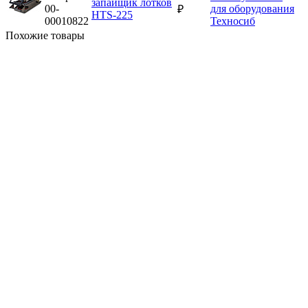
запайщик лотков
00-
₽
HTS-225
00010822
Похожие товары