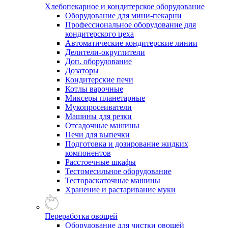
Хлебопекарное и кондитерское оборудование
Оборудование для мини-пекарни
Профессиональное оборудование для
кондитерского цеха
Автоматические кондитерские линии
Делители-округлители
Доп. оборудование
Дозаторы
Кондитерские печи
Котлы варочные
Миксеры планетарные
Мукопросеиватели
Машины для резки
Отсадочные машины
Печи для выпечки
Подготовка и дозирование жидких
компонентов
Расстоечные шкафы
Тестомесильное оборудование
Тестораскаточные машины
Хранение и растаривание муки
Переработка овощей
Оборудование для чистки овощей