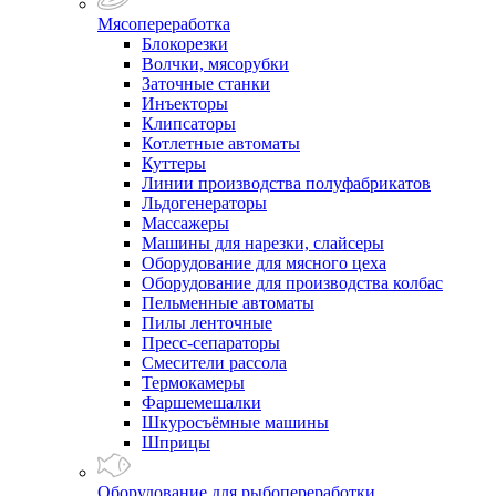
Мясопереработка
Блокорезки
Волчки, мясорубки
Заточные станки
Инъекторы
Клипсаторы
Котлетные автоматы
Куттеры
Линии производства полуфабрикатов
Льдогенераторы
Массажеры
Машины для нарезки, слайсеры
Оборудование для мясного цеха
Оборудование для производства колбас
Пельменные автоматы
Пилы ленточные
Пресс-сепараторы
Смесители рассола
Термокамеры
Фаршемешалки
Шкуросъёмные машины
Шприцы
Оборудование для рыбопереработки