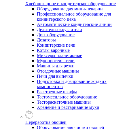
Хлебопекарное и кондитерское оборудование
Оборудование для мини-пекарни
Профессиональное оборудование для
кондитерского цеха
Автоматические кондитерские линии
Делители-округлители
Доп. оборудование
Дозаторы
Кондитерские печи
Котлы варочные
Миксеры планетарные
Мукопросеиватели
Машины для резки
Отсадочные машины
Печи для выпечки
Подготовка и дозирование жидких
компонентов
Расстоечные шкафы
Тестомесильное оборудование
Тестораскаточные машины
Хранение и растаривание муки
Переработка овощей
Оборудование для чистки овощей