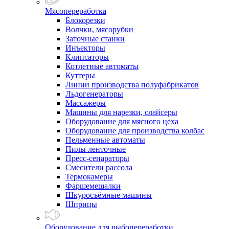
Мясопереработка
Блокорезки
Волчки, мясорубки
Заточные станки
Инъекторы
Клипсаторы
Котлетные автоматы
Куттеры
Линии производства полуфабрикатов
Льдогенераторы
Массажеры
Машины для нарезки, слайсеры
Оборудование для мясного цеха
Оборудование для производства колбас
Пельменные автоматы
Пилы ленточные
Пресс-сепараторы
Смесители рассола
Термокамеры
Фаршемешалки
Шкуросъёмные машины
Шприцы
Оборудование для рыбопереработки