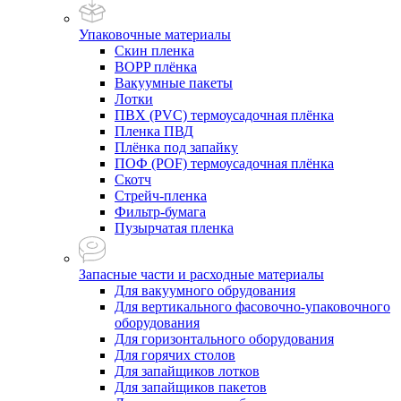
Упаковочные материалы
Скин пленка
BOPP плёнка
Вакуумные пакеты
Лотки
ПВХ (PVC) термоусадочная плёнка
Пленка ПВД
Плёнка под запайку
ПОФ (POF) термоусадочная плёнка
Скотч
Стрейч-пленка
Фильтр-бумага
Пузырчатая пленка
Запасные части и расходные материалы
Для вакуумного обрудования
Для вертикального фасовочно-упаковочного
оборудования
Для горизонтального оборудования
Для горячих столов
Для запайщиков лотков
Для запайщиков пакетов