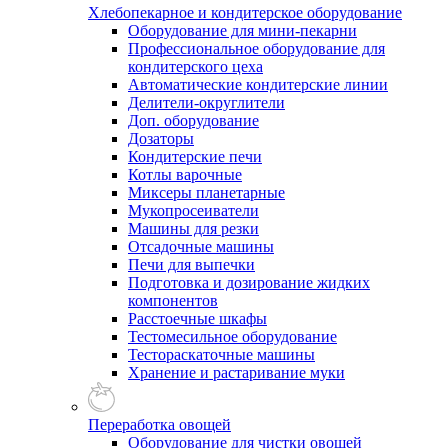
Хлебопекарное и кондитерское оборудование
Оборудование для мини-пекарни
Профессиональное оборудование для
кондитерского цеха
Автоматические кондитерские линии
Делители-округлители
Доп. оборудование
Дозаторы
Кондитерские печи
Котлы варочные
Миксеры планетарные
Мукопросеиватели
Машины для резки
Отсадочные машины
Печи для выпечки
Подготовка и дозирование жидких
компонентов
Расстоечные шкафы
Тестомесильное оборудование
Тестораскаточные машины
Хранение и растаривание муки
Переработка овощей
Оборудование для чистки овощей