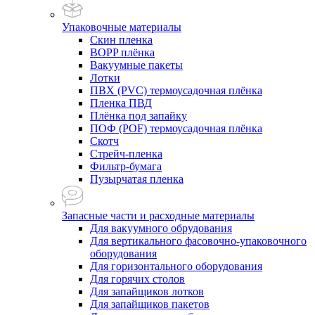
Упаковочные материалы
Скин пленка
BOPP плёнка
Вакуумные пакеты
Лотки
ПВХ (PVC) термоусадочная плёнка
Пленка ПВД
Плёнка под запайку
ПОФ (POF) термоусадочная плёнка
Скотч
Стрейч-пленка
Фильтр-бумага
Пузырчатая пленка
Запасные части и расходные материалы
Для вакуумного обрудования
Для вертикального фасовочно-упаковочного
оборудования
Для горизонтального оборудования
Для горячих столов
Для запайщиков лотков
Для запайщиков пакетов