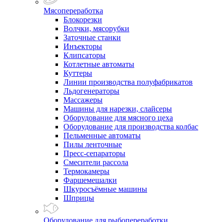
Мясопереработка
Блокорезки
Волчки, мясорубки
Заточные станки
Инъекторы
Клипсаторы
Котлетные автоматы
Куттеры
Линии производства полуфабрикатов
Льдогенераторы
Массажеры
Машины для нарезки, слайсеры
Оборудование для мясного цеха
Оборудование для производства колбас
Пельменные автоматы
Пилы ленточные
Пресс-сепараторы
Смесители рассола
Термокамеры
Фаршемешалки
Шкуросъёмные машины
Шприцы
Оборудование для рыбопереработки