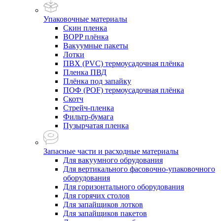
Упаковочные материалы
Скин пленка
BOPP плёнка
Вакуумные пакеты
Лотки
ПВХ (PVC) термоусадочная плёнка
Пленка ПВД
Плёнка под запайку
ПОФ (POF) термоусадочная плёнка
Скотч
Стрейч-пленка
Фильтр-бумага
Пузырчатая пленка
Запасные части и расходные материалы
Для вакуумного обрудования
Для вертикального фасовочно-упаковочного
оборудования
Для горизонтального оборудования
Для горячих столов
Для запайщиков лотков
Для запайщиков пакетов