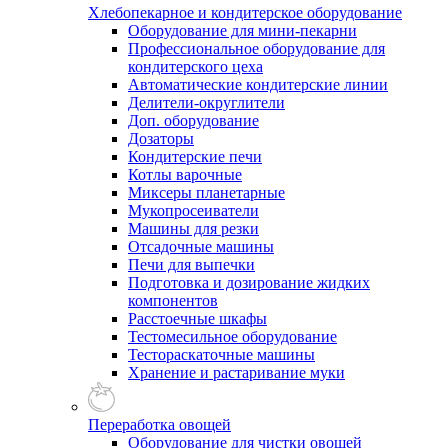
Хлебопекарное и кондитерское оборудование
Оборудование для мини-пекарни
Профессиональное оборудование для
кондитерского цеха
Автоматические кондитерские линии
Делители-округлители
Доп. оборудование
Дозаторы
Кондитерские печи
Котлы варочные
Миксеры планетарные
Мукопросеиватели
Машины для резки
Отсадочные машины
Печи для выпечки
Подготовка и дозирование жидких
компонентов
Расстоечные шкафы
Тестомесильное оборудование
Тестораскаточные машины
Хранение и растаривание муки
Переработка овощей
Оборудование для чистки овощей