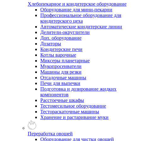
Хлебопекарное и кондитерское оборудование
Оборудование для мини-пекарни
Профессиональное оборудование для
кондитерского цеха
Автоматические кондитерские линии
Делители-округлители
Доп. оборудование
Дозаторы
Кондитерские печи
Котлы варочные
Миксеры планетарные
Мукопросеиватели
Машины для резки
Отсадочные машины
Печи для выпечки
Подготовка и дозирование жидких
компонентов
Расстоечные шкафы
Тестомесильное оборудование
Тестораскаточные машины
Хранение и растаривание муки
Переработка овощей
Оборудование для чистки овощей