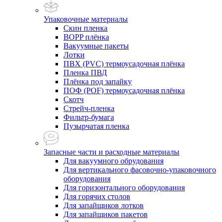
Упаковочные материалы
Скин пленка
BOPP плёнка
Вакуумные пакеты
Лотки
ПВХ (PVC) термоусадочная плёнка
Пленка ПВД
Плёнка под запайку
ПОФ (POF) термоусадочная плёнка
Скотч
Стрейч-пленка
Фильтр-бумага
Пузырчатая пленка
Запасные части и расходные материалы
Для вакуумного обрудования
Для вертикального фасовочно-упаковочного
оборудования
Для горизонтального оборудования
Для горячих столов
Для запайщиков лотков
Для запайщиков пакетов