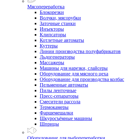
Мясопереработка
Блокорезки
Волчки, мясорубки
Заточные станки
Инъекторы
Клипсаторы
Котлетные автоматы
Куттеры
Линии производства полуфабрикатов
Льдогенераторы
Массажеры
Машины для нарезки, слайсеры
Оборудование для мясного цеха
Оборудование для производства колбас
Пельменные автоматы
Пилы ленточные
Пресс-сепараторы
Смесители рассола
Термокамеры
Фаршемешалки
Шкуросъёмные машины
Шприцы
Оборудование для рыбопереработки