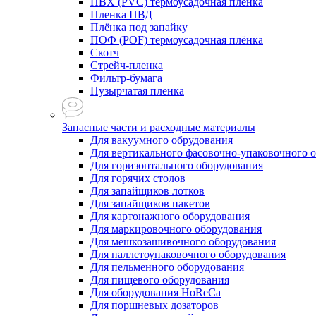
ПВХ (PVC) термоусадочная плёнка
Пленка ПВД
Плёнка под запайку
ПОФ (POF) термоусадочная плёнка
Скотч
Стрейч-пленка
Фильтр-бумага
Пузырчатая пленка
Запасные части и расходные материалы
Для вакуумного обрудования
Для вертикального фасовочно-упаковочного 
Для горизонтального оборудования
Для горячих столов
Для запайщиков лотков
Для запайщиков пакетов
Для картонажного оборудования
Для маркировочного оборудования
Для мешкозашивочного оборудования
Для паллетоупаковочного оборудования
Для пельменного оборудования
Для пищевого оборудования
Для оборудования HoReCa
Для поршневых дозаторов