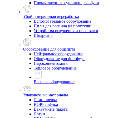
Промышленные сушилки для обуви
Убой и первичная переработка
Вспомогательное оборудование
Пилы для распила на полутуши
Устройства оглушения и погонялки
Шпарчаны
Оборудование для общепита
Нейтральное оборудование
Оборудование для фастфуда
Пароконвектоматы
Тепловое оборудование
Весовое оборудование
Упаковочные материалы
Скин пленка
BOPP плёнка
Вакуумные пакеты
Лотки