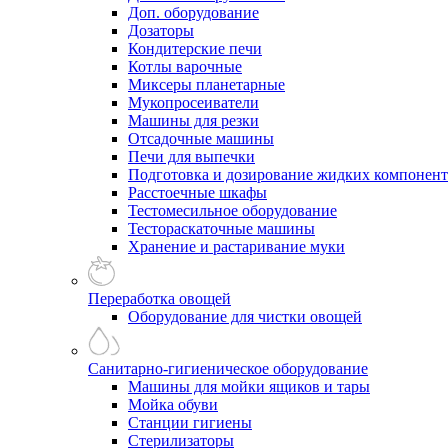
Доп. оборудование
Дозаторы
Кондитерские печи
Котлы варочные
Миксеры планетарные
Мукопросеиватели
Машины для резки
Отсадочные машины
Печи для выпечки
Подготовка и дозирование жидких компонен
Расстоечные шкафы
Тестомесильное оборудование
Тестораскаточные машины
Хранение и растаривание муки
Переработка овощей
Оборудование для чистки овощей
Санитарно-гигиеническое оборудование
Машины для мойки ящиков и тары
Мойка обуви
Станции гигиены
Стерилизаторы