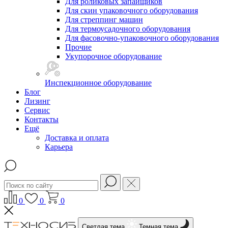
Для роликовых запайщиков
Для скин упаковочного оборудования
Для стреппинг машин
Для термоусадочного оборудования
Для фасовочно-упаковочного оборудования
Прочие
Укупорочное оборудование
Инспекционное оборудование
Блог
Лизинг
Сервис
Контакты
Ещё
Доставка и оплата
Карьера
0
0
0
Светлая тема
Темная тема