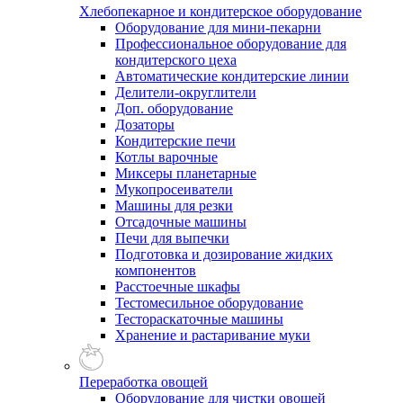
Хлебопекарное и кондитерское оборудование
Оборудование для мини-пекарни
Профессиональное оборудование для
кондитерского цеха
Автоматические кондитерские линии
Делители-округлители
Доп. оборудование
Дозаторы
Кондитерские печи
Котлы варочные
Миксеры планетарные
Мукопросеиватели
Машины для резки
Отсадочные машины
Печи для выпечки
Подготовка и дозирование жидких
компонентов
Расстоечные шкафы
Тестомесильное оборудование
Тестораскаточные машины
Хранение и растаривание муки
Переработка овощей
Оборудование для чистки овощей