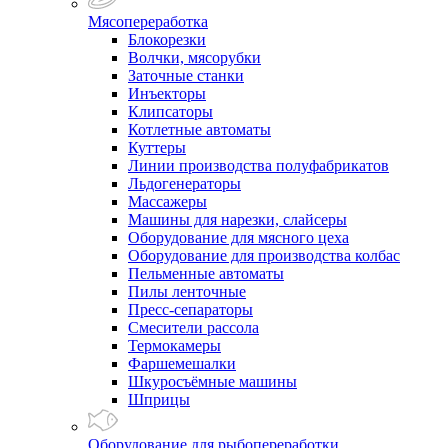
Мясопереработка
Блокорезки
Волчки, мясорубки
Заточные станки
Инъекторы
Клипсаторы
Котлетные автоматы
Куттеры
Линии производства полуфабрикатов
Льдогенераторы
Массажеры
Машины для нарезки, слайсеры
Оборудование для мясного цеха
Оборудование для производства колбас
Пельменные автоматы
Пилы ленточные
Пресс-сепараторы
Смесители рассола
Термокамеры
Фаршемешалки
Шкуросъёмные машины
Шприцы
Оборудование для рыбопереработки