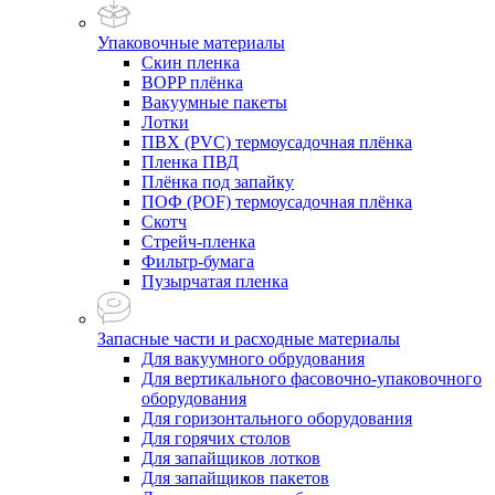
Упаковочные материалы
Скин пленка
BOPP плёнка
Вакуумные пакеты
Лотки
ПВХ (PVC) термоусадочная плёнка
Пленка ПВД
Плёнка под запайку
ПОФ (POF) термоусадочная плёнка
Скотч
Стрейч-пленка
Фильтр-бумага
Пузырчатая пленка
Запасные части и расходные материалы
Для вакуумного обрудования
Для вертикального фасовочно-упаковочного
оборудования
Для горизонтального оборудования
Для горячих столов
Для запайщиков лотков
Для запайщиков пакетов