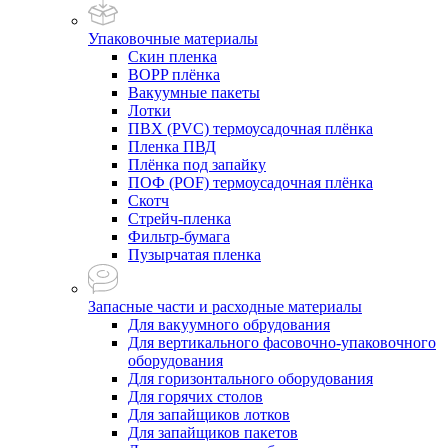
Упаковочные материалы
Скин пленка
BOPP плёнка
Вакуумные пакеты
Лотки
ПВХ (PVC) термоусадочная плёнка
Пленка ПВД
Плёнка под запайку
ПОФ (POF) термоусадочная плёнка
Скотч
Стрейч-пленка
Фильтр-бумага
Пузырчатая пленка
Запасные части и расходные материалы
Для вакуумного обрудования
Для вертикального фасовочно-упаковочного
оборудования
Для горизонтального оборудования
Для горячих столов
Для запайщиков лотков
Для запайщиков пакетов