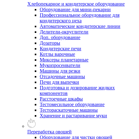
Хлебопекарное и кондитерское оборудование
Оборудование для мини-пекарни
Профессиональное оборудование для
кондитерского цеха
Автоматические кондитерские линии
Делители-округлители
Доп. оборудование
Дозаторы
Кондитерские печи
Котлы варочные
Миксеры планетарные
Мукопросеиватели
Машины для резки
Отсадочные машины
Печи для выпечки
Подготовка и дозирование жидких
компонентов
Расстоечные шкафы
Тестомесильное оборудование
Тестораскаточные машины
Хранение и растаривание муки
Переработка овощей
Оборудование для чистки овощей