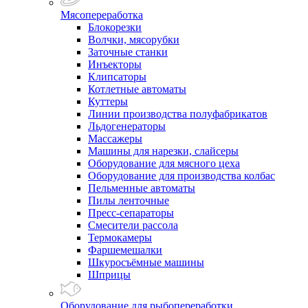
Мясопереработка
Блокорезки
Волчки, мясорубки
Заточные станки
Инъекторы
Клипсаторы
Котлетные автоматы
Куттеры
Линии производства полуфабрикатов
Льдогенераторы
Массажеры
Машины для нарезки, слайсеры
Оборудование для мясного цеха
Оборудование для производства колбас
Пельменные автоматы
Пилы ленточные
Пресс-сепараторы
Смесители рассола
Термокамеры
Фаршемешалки
Шкуросъёмные машины
Шприцы
Оборудование для рыбопереработки