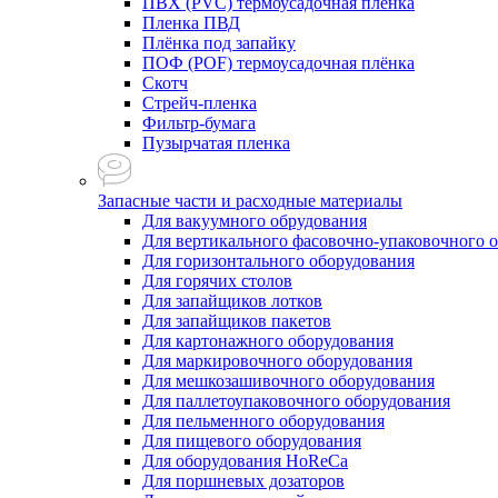
ПВХ (PVC) термоусадочная плёнка
Пленка ПВД
Плёнка под запайку
ПОФ (POF) термоусадочная плёнка
Скотч
Стрейч-пленка
Фильтр-бумага
Пузырчатая пленка
Запасные части и расходные материалы
Для вакуумного обрудования
Для вертикального фасовочно-упаковочного 
Для горизонтального оборудования
Для горячих столов
Для запайщиков лотков
Для запайщиков пакетов
Для картонажного оборудования
Для маркировочного оборудования
Для мешкозашивочного оборудования
Для паллетоупаковочного оборудования
Для пельменного оборудования
Для пищевого оборудования
Для оборудования HoReCa
Для поршневых дозаторов