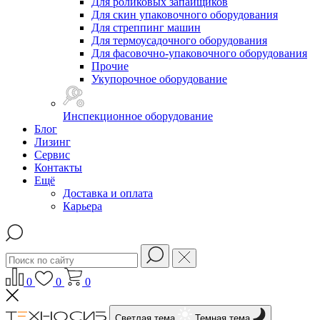
Для роликовых запайщиков
Для скин упаковочного оборудования
Для стреппинг машин
Для термоусадочного оборудования
Для фасовочно-упаковочного оборудования
Прочие
Укупорочное оборудование
Инспекционное оборудование
Блог
Лизинг
Сервис
Контакты
Ещё
Доставка и оплата
Карьера
0
0
0
Светлая тема
Темная тема