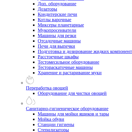
Доп. оборудование
Дозаторы
Кондитерские печи
Котлы варочные
Миксеры планетарные
Мукопросеиватели
Машины для резки
Отсадочные машины
Печи для выпечки
Подготовка и дозирование жидких компонен
Расстоечные шкафы
Тестомесильное оборудование
Тестораскаточные машины
Хранение и растаривание муки
Переработка овощей
Оборудование для чистки овощей
Санитарно-гигиеническое оборудование
Машины для мойки ящиков и тары
Мойка обуви
Станции гигиены
Стерилизаторы