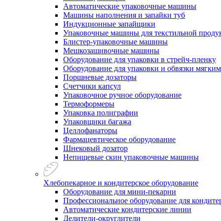
Автоматические упаковочные машины
Машины наполнения и запайки туб
Индукционные запайщики
Упаковочные машины для текстильной проду
Блистер-упаковочные машины
Мешкозашивочные машины
Оборудование для упаковки в стрейч-пленку
Оборудование для упаковки и обвязки мягки
Поршневые дозаторы
Счетчики капсул
Упаковочное ручное оборудование
Термоформеры
Упаковка полиграфии
Упаковщики багажа
Целлофанаторы
Фармацевтическое оборудование
Шнековый дозатор
Непищевые скин упаковочные машины
Хлебопекарное и кондитерское оборудование
Оборудование для мини-пекарни
Профессиональное оборудование для кондитер
Автоматические кондитерские линии
Делители-округлители