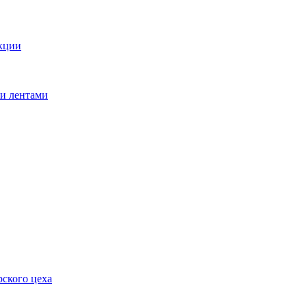
кции
ми лентами
ского цеха