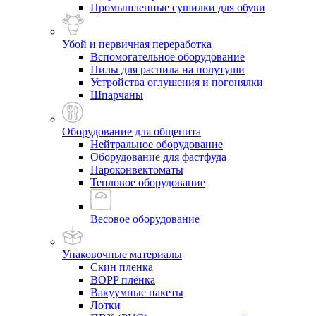
Промышленные сушилки для обуви
Убой и первичная переработка
Вспомогательное оборудование
Пилы для распила на полутуши
Устройства оглушения и погонялки
Шпарчаны
Оборудование для общепита
Нейтральное оборудование
Оборудование для фастфуда
Пароконвектоматы
Тепловое оборудование
Весовое оборудование
Упаковочные материалы
Скин пленка
BOPP плёнка
Вакуумные пакеты
Лотки