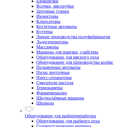
Блокорезки
Волчки, мясорубки
Заточные станки
Инъекторы
Клипсаторы
Котлетные автоматы
Куттеры
Линии производства полуфабрикатов
Льдогенераторы
Массажеры
Машины для нарезки, слайсеры
Оборудование для мясного цеха
Оборудование для производства колбас
Пельменные автоматы
Пилы ленточные
Пресс-сепараторы
Смесители рассола
Термокамеры
Фаршемешалки
Шкуросъёмные машины
Шприцы
Оборудование для рыбопереработки
Оборудование для рыбного цеха
Головоотсекающие машины