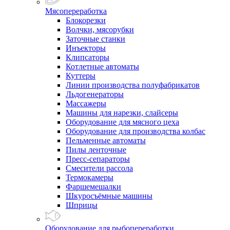
Мясопереработка
Блокорезки
Волчки, мясорубки
Заточные станки
Инъекторы
Клипсаторы
Котлетные автоматы
Куттеры
Линии производства полуфабрикатов
Льдогенераторы
Массажеры
Машины для нарезки, слайсеры
Оборудование для мясного цеха
Оборудование для производства колбас
Пельменные автоматы
Пилы ленточные
Пресс-сепараторы
Смесители рассола
Термокамеры
Фаршемешалки
Шкуросъёмные машины
Шприцы
Оборудование для рыбопереработки