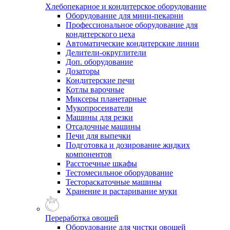
Хлебопекарное и кондитерское оборудование
Оборудование для мини-пекарни
Профессиональное оборудование для
кондитерского цеха
Автоматические кондитерские линии
Делители-округлители
Доп. оборудование
Дозаторы
Кондитерские печи
Котлы варочные
Миксеры планетарные
Мукопросеиватели
Машины для резки
Отсадочные машины
Печи для выпечки
Подготовка и дозирование жидких
компонентов
Расстоечные шкафы
Тестомесильное оборудование
Тестораскаточные машины
Хранение и растаривание муки
Переработка овощей
Оборудование для чистки овощей