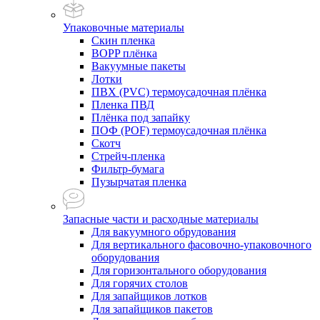
Упаковочные материалы
Скин пленка
BOPP плёнка
Вакуумные пакеты
Лотки
ПВХ (PVC) термоусадочная плёнка
Пленка ПВД
Плёнка под запайку
ПОФ (POF) термоусадочная плёнка
Скотч
Стрейч-пленка
Фильтр-бумага
Пузырчатая пленка
Запасные части и расходные материалы
Для вакуумного обрудования
Для вертикального фасовочно-упаковочного
оборудования
Для горизонтального оборудования
Для горячих столов
Для запайщиков лотков
Для запайщиков пакетов