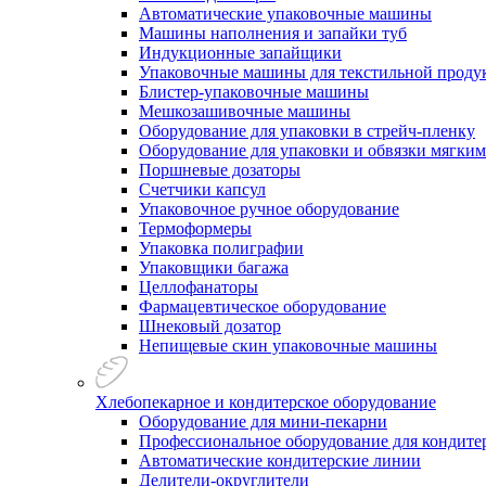
Автоматические упаковочные машины
Машины наполнения и запайки туб
Индукционные запайщики
Упаковочные машины для текстильной проду
Блистер-упаковочные машины
Мешкозашивочные машины
Оборудование для упаковки в стрейч-пленку
Оборудование для упаковки и обвязки мягки
Поршневые дозаторы
Счетчики капсул
Упаковочное ручное оборудование
Термоформеры
Упаковка полиграфии
Упаковщики багажа
Целлофанаторы
Фармацевтическое оборудование
Шнековый дозатор
Непищевые скин упаковочные машины
Хлебопекарное и кондитерское оборудование
Оборудование для мини-пекарни
Профессиональное оборудование для кондитер
Автоматические кондитерские линии
Делители-округлители