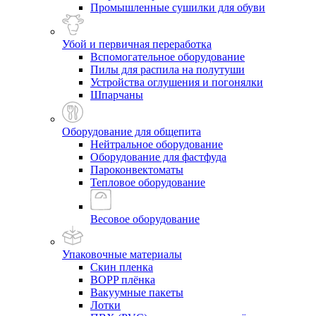
Промышленные сушилки для обуви
Убой и первичная переработка
Вспомогательное оборудование
Пилы для распила на полутуши
Устройства оглушения и погонялки
Шпарчаны
Оборудование для общепита
Нейтральное оборудование
Оборудование для фастфуда
Пароконвектоматы
Тепловое оборудование
Весовое оборудование
Упаковочные материалы
Скин пленка
BOPP плёнка
Вакуумные пакеты
Лотки