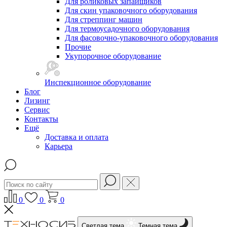
Для роликовых запайщиков
Для скин упаковочного оборудования
Для стреппинг машин
Для термоусадочного оборудования
Для фасовочно-упаковочного оборудования
Прочие
Укупорочное оборудование
Инспекционное оборудование
Блог
Лизинг
Сервис
Контакты
Ещё
Доставка и оплата
Карьера
0
0
0
Светлая тема
Темная тема