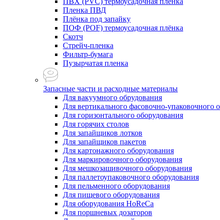
ПВХ (PVC) термоусадочная плёнка
Пленка ПВД
Плёнка под запайку
ПОФ (POF) термоусадочная плёнка
Скотч
Стрейч-пленка
Фильтр-бумага
Пузырчатая пленка
Запасные части и расходные материалы
Для вакуумного обрудования
Для вертикального фасовочно-упаковочного 
Для горизонтального оборудования
Для горячих столов
Для запайщиков лотков
Для запайщиков пакетов
Для картонажного оборудования
Для маркировочного оборудования
Для мешкозашивочного оборудования
Для паллетоупаковочного оборудования
Для пельменного оборудования
Для пищевого оборудования
Для оборудования HoReCa
Для поршневых дозаторов