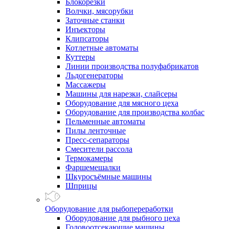
Блокорезки
Волчки, мясорубки
Заточные станки
Инъекторы
Клипсаторы
Котлетные автоматы
Куттеры
Линии производства полуфабрикатов
Льдогенераторы
Массажеры
Машины для нарезки, слайсеры
Оборудование для мясного цеха
Оборудование для производства колбас
Пельменные автоматы
Пилы ленточные
Пресс-сепараторы
Смесители рассола
Термокамеры
Фаршемешалки
Шкуросъёмные машины
Шприцы
Оборудование для рыбопереработки
Оборудование для рыбного цеха
Головоотсекающие машины