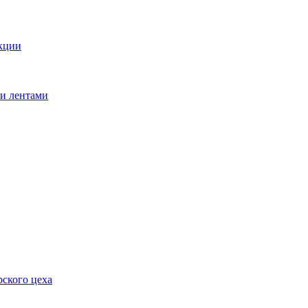
кции
ми лентами
ского цеха