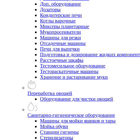
Доп. оборудование
Дозаторы
Кондитерские печи
Котлы варочные
Миксеры планетарные
Мукопросеиватели
Машины для резки
Отсадочные машины
Печи для выпечки
Подготовка и дозирование жидких компонен
Расстоечные шкафы
Тестомесильное оборудование
Тестораскаточные машины
Хранение и растаривание муки
Переработка овощей
Оборудование для чистки овощей
Санитарно-гигиеническое оборудование
Машины для мойки ящиков и тары
Мойка обуви
Станции гигиены
Стерилизаторы