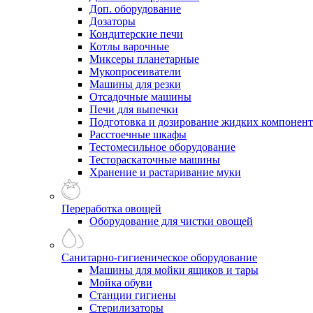
Доп. оборудование
Дозаторы
Кондитерские печи
Котлы варочные
Миксеры планетарные
Мукопросеиватели
Машины для резки
Отсадочные машины
Печи для выпечки
Подготовка и дозирование жидких компонен
Расстоечные шкафы
Тестомесильное оборудование
Тестораскаточные машины
Хранение и растаривание муки
Переработка овощей
Оборудование для чистки овощей
Санитарно-гигиеническое оборудование
Машины для мойки ящиков и тары
Мойка обуви
Станции гигиены
Стерилизаторы