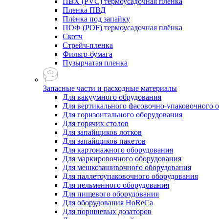
ПВХ (PVC) термоусадочная плёнка
Пленка ПВД
Плёнка под запайку
ПОФ (POF) термоусадочная плёнка
Скотч
Стрейч-пленка
Фильтр-бумага
Пузырчатая пленка
Запасные части и расходные материалы
Для вакуумного обрудования
Для вертикального фасовочно-упаковочного 
Для горизонтального оборудования
Для горячих столов
Для запайщиков лотков
Для запайщиков пакетов
Для картонажного оборудования
Для маркировочного оборудования
Для мешкозашивочного оборудования
Для паллетоупаковочного оборудования
Для пельменного оборудования
Для пищевого оборудования
Для оборудования HoReCa
Для поршневых дозаторов