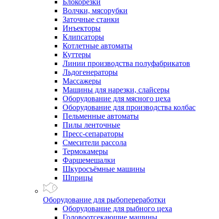
Блокорезки
Волчки, мясорубки
Заточные станки
Инъекторы
Клипсаторы
Котлетные автоматы
Куттеры
Линии производства полуфабрикатов
Льдогенераторы
Массажеры
Машины для нарезки, слайсеры
Оборудование для мясного цеха
Оборудование для производства колбас
Пельменные автоматы
Пилы ленточные
Пресс-сепараторы
Смесители рассола
Термокамеры
Фаршемешалки
Шкуросъёмные машины
Шприцы
Оборудование для рыбопереработки
Оборудование для рыбного цеха
Головоотсекающие машины