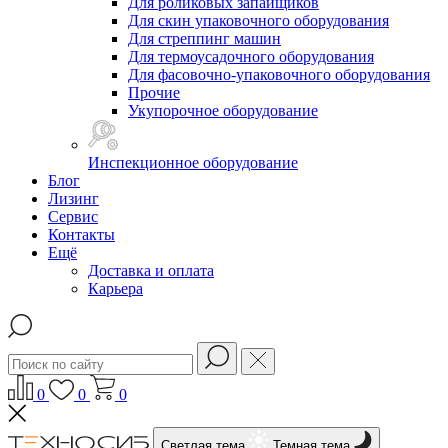
Для роликовых запайщиков
Для скин упаковочного оборудования
Для стреппинг машин
Для термоусадочного оборудования
Для фасовочно-упаковочного оборудования
Прочие
Укупорочное оборудование
Инспекционное оборудование
Блог
Лизинг
Сервис
Контакты
Ещё
Доставка и оплата
Карьера
0
0
0
Светлая тема
Темная тема