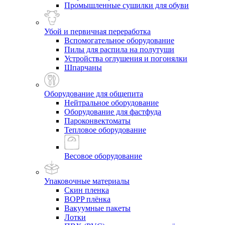
Промышленные сушилки для обуви
Убой и первичная переработка
Вспомогательное оборудование
Пилы для распила на полутуши
Устройства оглушения и погонялки
Шпарчаны
Оборудование для общепита
Нейтральное оборудование
Оборудование для фастфуда
Пароконвектоматы
Тепловое оборудование
Весовое оборудование
Упаковочные материалы
Скин пленка
BOPP плёнка
Вакуумные пакеты
Лотки