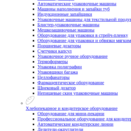
Автоматические упаковочные машины
Машины наполнения и запайки туб
Индукционные запайщики
Упаковочные машины для текстильной проду
Блистер-упаковочные машины
Мешкозашивочные машины
Оборудование для упаковки в стрейч-пленку
Оборудование для упаковки и обвязки мягки
Поршневые дозаторы
Счетчики капсул
Упаковочное ручное оборудование
Термоформеры
Упаковка полиграфии
Упаковщики багажа
Целлофанаторы
Фармацевтическое оборудование
Шнековый дозатор
Непищевые скин упаковочные машины
Хлебопекарное и кондитерское оборудование
Оборудование для мини-пекарни
Профессиональное оборудование для кондитер
Автоматические кондитерские линии
Делители-округлители