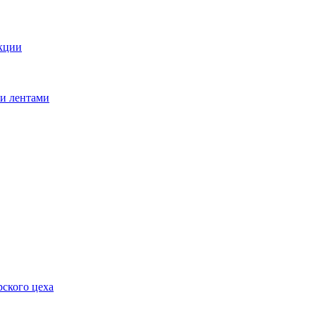
кции
ми лентами
ского цеха