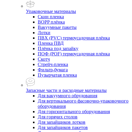
Упаковочные материалы
Скин пленка
BOPP плёнка
Вакуумные пакеты
Лотки
ПВХ (PVC) термоусадочная плёнка
Пленка ПВД
Плёнка под запайку
ПОФ (POF) термоусадочная плёнка
Скотч
Стрейч-пленка
Фильтр-бумага
Пузырчатая пленка
Запасные части и расходные материалы
Для вакуумного обрудования
Для вертикального фасовочно-упаковочного
оборудования
Для горизонтального оборудования
Для горячих столов
Для запайщиков лотков
Для запайщиков пакетов