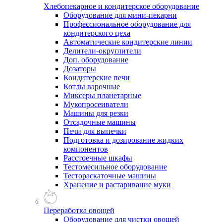
Хлебопекарное и кондитерское оборудование
Оборудование для мини-пекарни
Профессиональное оборудование для
кондитерского цеха
Автоматические кондитерские линии
Делители-округлители
Доп. оборудование
Дозаторы
Кондитерские печи
Котлы варочные
Миксеры планетарные
Мукопросеиватели
Машины для резки
Отсадочные машины
Печи для выпечки
Подготовка и дозирование жидких
компонентов
Расстоечные шкафы
Тестомесильное оборудование
Тестораскаточные машины
Хранение и растаривание муки
Переработка овощей
Оборудование для чистки овощей