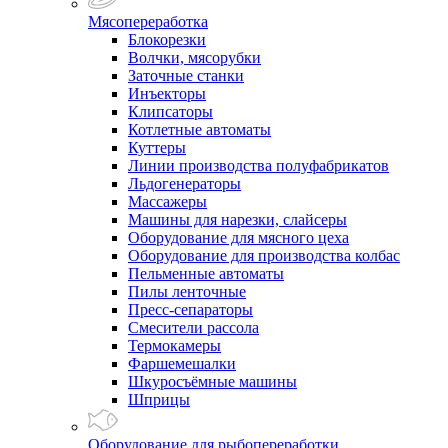
Мясопереработка
Блокорезки
Волчки, мясорубки
Заточные станки
Инъекторы
Клипсаторы
Котлетные автоматы
Куттеры
Линии производства полуфабрикатов
Льдогенераторы
Массажеры
Машины для нарезки, слайсеры
Оборудование для мясного цеха
Оборудование для производства колбас
Пельменные автоматы
Пилы ленточные
Пресс-сепараторы
Смесители рассола
Термокамеры
Фаршемешалки
Шкуросъёмные машины
Шприцы
Оборудование для рыбопереработки