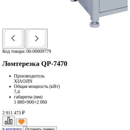
Код товара: 00-00009779
Ломтерезка QP-7470
Производитель
XIAOJIN
Общая мощность (кВт)
7,4
габариты (мм)
1 880×900×2 060
2 911 473
₽
в корзину
Оставить заявку