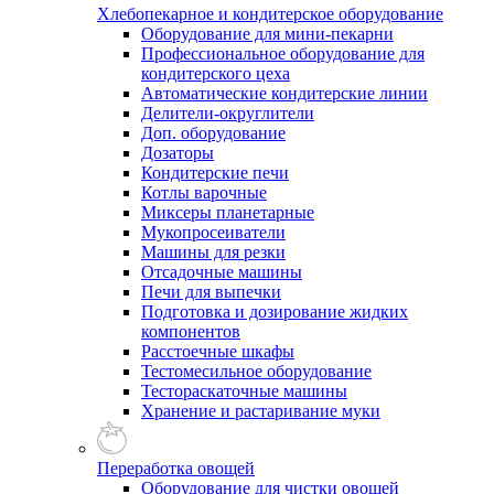
Хлебопекарное и кондитерское оборудование
Оборудование для мини-пекарни
Профессиональное оборудование для
кондитерского цеха
Автоматические кондитерские линии
Делители-округлители
Доп. оборудование
Дозаторы
Кондитерские печи
Котлы варочные
Миксеры планетарные
Мукопросеиватели
Машины для резки
Отсадочные машины
Печи для выпечки
Подготовка и дозирование жидких
компонентов
Расстоечные шкафы
Тестомесильное оборудование
Тестораскаточные машины
Хранение и растаривание муки
Переработка овощей
Оборудование для чистки овощей