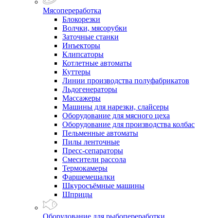
Мясопереработка
Блокорезки
Волчки, мясорубки
Заточные станки
Инъекторы
Клипсаторы
Котлетные автоматы
Куттеры
Линии производства полуфабрикатов
Льдогенераторы
Массажеры
Машины для нарезки, слайсеры
Оборудование для мясного цеха
Оборудование для производства колбас
Пельменные автоматы
Пилы ленточные
Пресс-сепараторы
Смесители рассола
Термокамеры
Фаршемешалки
Шкуросъёмные машины
Шприцы
Оборудование для рыбопереработки