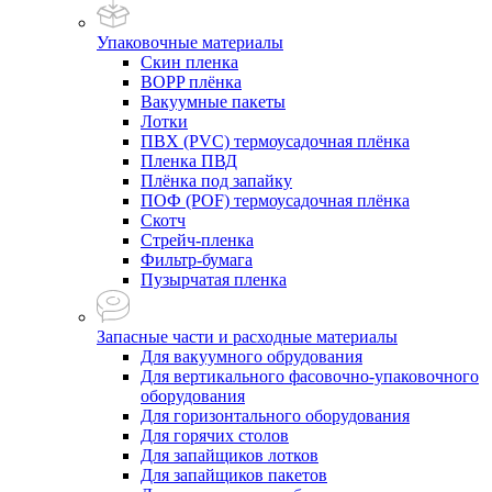
Упаковочные материалы
Скин пленка
BOPP плёнка
Вакуумные пакеты
Лотки
ПВХ (PVC) термоусадочная плёнка
Пленка ПВД
Плёнка под запайку
ПОФ (POF) термоусадочная плёнка
Скотч
Стрейч-пленка
Фильтр-бумага
Пузырчатая пленка
Запасные части и расходные материалы
Для вакуумного обрудования
Для вертикального фасовочно-упаковочного
оборудования
Для горизонтального оборудования
Для горячих столов
Для запайщиков лотков
Для запайщиков пакетов