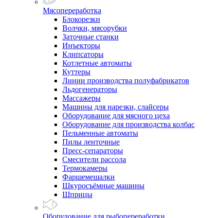
Мясопереработка
Блокорезки
Волчки, мясорубки
Заточные станки
Инъекторы
Клипсаторы
Котлетные автоматы
Куттеры
Линии производства полуфабрикатов
Льдогенераторы
Массажеры
Машины для нарезки, слайсеры
Оборудование для мясного цеха
Оборудование для производства колбас
Пельменные автоматы
Пилы ленточные
Пресс-сепараторы
Смесители рассола
Термокамеры
Фаршемешалки
Шкуросъёмные машины
Шприцы
Оборудование для рыбопереработки