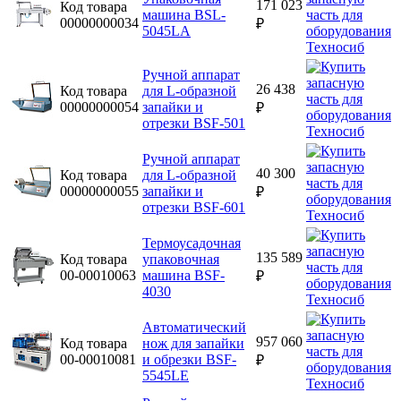
171 023
Код товара
машина BSL-
00000000034
₽
5045LA
Ручной аппарат
26 438
Код товара
для L-образной
00000000054
запайки и
₽
отрезки BSF-501
Ручной аппарат
40 300
Код товара
для L-образной
00000000055
запайки и
₽
отрезки BSF-601
Термоусадочная
135 589
Код товара
упаковочная
00-00010063
машина BSF-
₽
4030
Автоматический
957 060
Код товара
нож для запайки
00-00010081
и обрезки BSF-
₽
5545LE