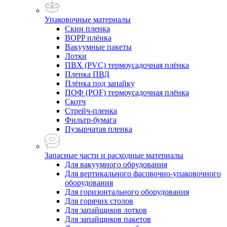
Упаковочные материалы
Скин пленка
BOPP плёнка
Вакуумные пакеты
Лотки
ПВХ (PVC) термоусадочная плёнка
Пленка ПВД
Плёнка под запайку
ПОФ (POF) термоусадочная плёнка
Скотч
Стрейч-пленка
Фильтр-бумага
Пузырчатая пленка
Запасные части и расходные материалы
Для вакуумного обрудования
Для вертикального фасовочно-упаковочного
оборудования
Для горизонтального оборудования
Для горячих столов
Для запайщиков лотков
Для запайщиков пакетов