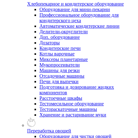
Хлебопекарное и кондитерское оборудование
Оборудование для мини-пекарни
Профессиональное оборудование для
кондитерского цеха
Автоматические кондитерские линии
Делители-округлители
Доп. оборудование
Дозаторы
Кондитерские печи
Котлы варочные
Миксеры планетарные
Мукопросеиватели
Машины для резки
Отсадочные машины
Печи для выпечки
Подготовка и дозирование жидких
компонентов
Расстоечные шкафы
Тестомесильное оборудование
Тестораскаточные машины
Хранение и растаривание муки
Переработка овощей
Оборудование для чистки овощей