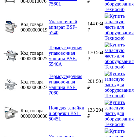
00-00010076
₽
7560L
Упаковочный
144 034
Код товара
аппарат BSF-
00000000019
₽
5540
Термоусадочная
170 564
Код товара
упаковочная
00000000025
машина BSF-
₽
5540A
Термоусадочная
201 501
Код товара
упаковочная
00000000027
машина BSF-
₽
7060
Нож для запайки
133 294
Код товара
и обрезки BSL-
00000000030
₽
5045L
Упаковочная