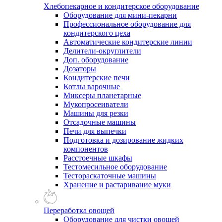
Хлебопекарное и кондитерское оборудование
Оборудование для мини-пекарни
Профессиональное оборудование для
кондитерского цеха
Автоматические кондитерские линии
Делители-округлители
Доп. оборудование
Дозаторы
Кондитерские печи
Котлы варочные
Миксеры планетарные
Мукопросеиватели
Машины для резки
Отсадочные машины
Печи для выпечки
Подготовка и дозирование жидких
компонентов
Расстоечные шкафы
Тестомесильное оборудование
Тестораскаточные машины
Хранение и растаривание муки
Переработка овощей
Оборудование для чистки овощей