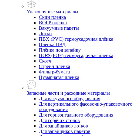
Упаковочные материалы
Скин пленка
BOPP плёнка
Вакуумные пакеты
Лотки
ПВХ (PVC) термоусадочная плёнка
Пленка ПВД
Плёнка под запайку
ПОФ (POF) термоусадочная плёнка
Скотч
Стрейч-пленка
Фильтр-бумага
Пузырчатая пленка
Запасные части и расходные материалы
Для вакуумного обрудования
Для вертикального фасовочно-упаковочного
оборудования
Для горизонтального оборудования
Для горячих столов
Для запайщиков лотков
Для запайщиков пакетов