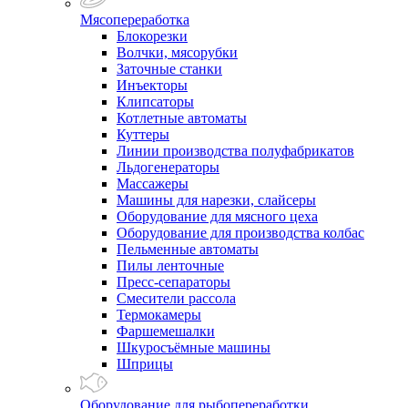
Мясопереработка
Блокорезки
Волчки, мясорубки
Заточные станки
Инъекторы
Клипсаторы
Котлетные автоматы
Куттеры
Линии производства полуфабрикатов
Льдогенераторы
Массажеры
Машины для нарезки, слайсеры
Оборудование для мясного цеха
Оборудование для производства колбас
Пельменные автоматы
Пилы ленточные
Пресс-сепараторы
Смесители рассола
Термокамеры
Фаршемешалки
Шкуросъёмные машины
Шприцы
Оборудование для рыбопереработки