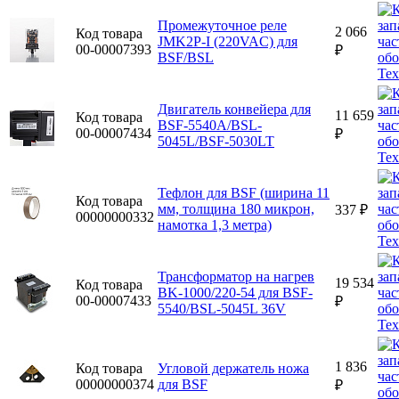
Промежуточное реле
2 066
Код товара
JMK2P-I (220VAC) для
00-00007393
₽
BSF/BSL
Двигатель конвейера для
11 659
Код товара
BSF-5540A/BSL-
00-00007434
₽
5045L/BSF-5030LT
Тефлон для BSF (ширина 11
Код товара
мм, толщина 180 микрон,
337 ₽
00000000332
намотка 1,3 метра)
Трансформатор на нагрев
19 534
Код товара
BK-1000/220-54 для BSF-
00-00007433
₽
5540/BSL-5045L 36V
1 836
Код товара
Угловой держатель ножа
00000000374
для BSF
₽