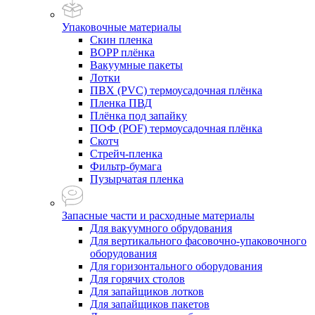
Упаковочные материалы
Скин пленка
BOPP плёнка
Вакуумные пакеты
Лотки
ПВХ (PVC) термоусадочная плёнка
Пленка ПВД
Плёнка под запайку
ПОФ (POF) термоусадочная плёнка
Скотч
Стрейч-пленка
Фильтр-бумага
Пузырчатая пленка
Запасные части и расходные материалы
Для вакуумного обрудования
Для вертикального фасовочно-упаковочного
оборудования
Для горизонтального оборудования
Для горячих столов
Для запайщиков лотков
Для запайщиков пакетов