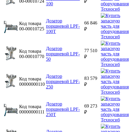
00-00010724
₽
100
Дозатор
66 846
Код товара
поршневой LPF-
00-00010725
₽
100T
Дозатор
77 510
Код товара
поршневой LPF-
00-00010770
₽
50
Дозатор
83 579
Код товара
поршневой LPF-
00000000110
₽
250
Дозатор
69 273
Код товара
поршневой LPF-
00000000111
₽
250T
Дозатор