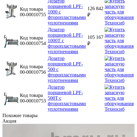
Дозатор
поршневой LPF-
126 842
Код товара
1000 с
00-00010755
₽
фторопластовыми
уплотнениями
Дозатор
поршневой LPF-
105 167
Код товара
1000T с
00-00010754
₽
фторопластовыми
уплотнениями
Дозатор
поршневой LPF-
Код товара
500 с
00-00010756
фторопластовыми
уплотнениями
Дозатор
поршневой LPF-
Код товара
500T с
00-00010753
фторопластовыми
уплотнениями
Похожие товары
Акция