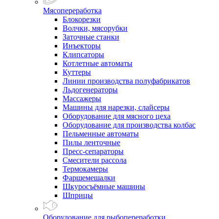
Мясопереработка
Блокорезки
Волчки, мясорубки
Заточные станки
Инъекторы
Клипсаторы
Котлетные автоматы
Куттеры
Линии производства полуфабрикатов
Льдогенераторы
Массажеры
Машины для нарезки, слайсеры
Оборудование для мясного цеха
Оборудование для производства колбас
Пельменные автоматы
Пилы ленточные
Пресс-сепараторы
Смесители рассола
Термокамеры
Фаршемешалки
Шкуросъёмные машины
Шприцы
Оборудование для рыбопереработки