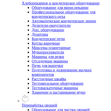
Хлебопекарное и кондитерское оборудование
Оборудование для мини-пекарни
Профессиональное оборудование для
кондитерского цеха
Автоматические кондитерские линии
Делители-округлители
Доп. оборудование
Дозаторы
Кондитерские печи
Котлы варочные
Миксеры планетарные
Мукопросеиватели
Машины для резки
Отсадочные машины
Печи для выпечки
Подготовка и дозирование жидких
компонентов
Расстоечные шкафы
Тестомесильное оборудование
Тестораскаточные машины
Хранение и растаривание муки
Переработка овощей
Оборудование для чистки овощей