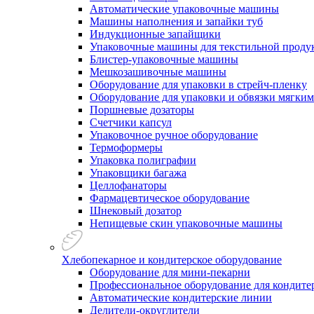
Автоматические упаковочные машины
Машины наполнения и запайки туб
Индукционные запайщики
Упаковочные машины для текстильной проду
Блистер-упаковочные машины
Мешкозашивочные машины
Оборудование для упаковки в стрейч-пленку
Оборудование для упаковки и обвязки мягки
Поршневые дозаторы
Счетчики капсул
Упаковочное ручное оборудование
Термоформеры
Упаковка полиграфии
Упаковщики багажа
Целлофанаторы
Фармацевтическое оборудование
Шнековый дозатор
Непищевые скин упаковочные машины
Хлебопекарное и кондитерское оборудование
Оборудование для мини-пекарни
Профессиональное оборудование для кондитер
Автоматические кондитерские линии
Делители-округлители