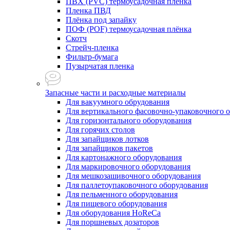
ПВХ (PVC) термоусадочная плёнка
Пленка ПВД
Плёнка под запайку
ПОФ (POF) термоусадочная плёнка
Скотч
Стрейч-пленка
Фильтр-бумага
Пузырчатая пленка
Запасные части и расходные материалы
Для вакуумного обрудования
Для вертикального фасовочно-упаковочного 
Для горизонтального оборудования
Для горячих столов
Для запайщиков лотков
Для запайщиков пакетов
Для картонажного оборудования
Для маркировочного оборудования
Для мешкозашивочного оборудования
Для паллетоупаковочного оборудования
Для пельменного оборудования
Для пищевого оборудования
Для оборудования HoReCa
Для поршневых дозаторов