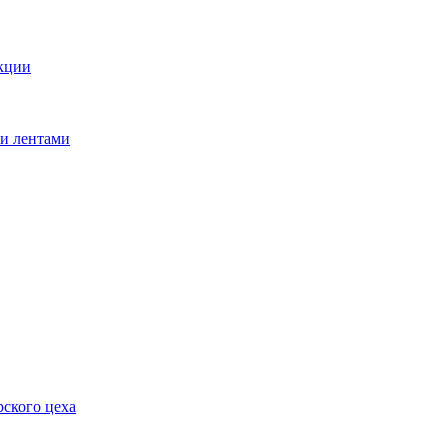
кции
ми лентами
ского цеха