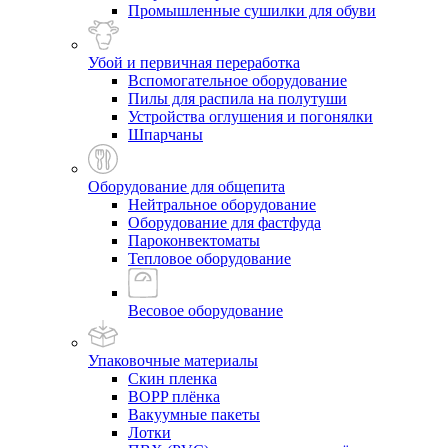
Промышленные сушилки для обуви
Убой и первичная переработка
Вспомогательное оборудование
Пилы для распила на полутуши
Устройства оглушения и погонялки
Шпарчаны
Оборудование для общепита
Нейтральное оборудование
Оборудование для фастфуда
Пароконвектоматы
Тепловое оборудование
Весовое оборудование
Упаковочные материалы
Скин пленка
BOPP плёнка
Вакуумные пакеты
Лотки