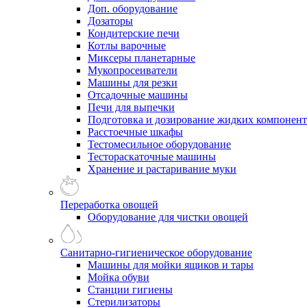
Доп. оборудование
Дозаторы
Кондитерские печи
Котлы варочные
Миксеры планетарные
Мукопросеиватели
Машины для резки
Отсадочные машины
Печи для выпечки
Подготовка и дозирование жидких компонен
Расстоечные шкафы
Тестомесильное оборудование
Тестораскаточные машины
Хранение и растаривание муки
Переработка овощей
Оборудование для чистки овощей
Санитарно-гигиеническое оборудование
Машины для мойки ящиков и тары
Мойка обуви
Станции гигиены
Стерилизаторы