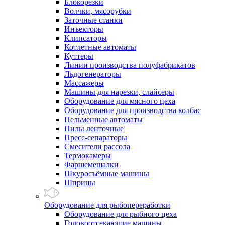
Блокорезки
Волчки, мясорубки
Заточные станки
Инъекторы
Клипсаторы
Котлетные автоматы
Куттеры
Линии производства полуфабрикатов
Льдогенераторы
Массажеры
Машины для нарезки, слайсеры
Оборудование для мясного цеха
Оборудование для производства колбас
Пельменные автоматы
Пилы ленточные
Пресс-сепараторы
Смесители рассола
Термокамеры
Фаршемешалки
Шкуросъёмные машины
Шприцы
Оборудование для рыбопереработки
Оборудование для рыбного цеха
Головоотсекающие машины