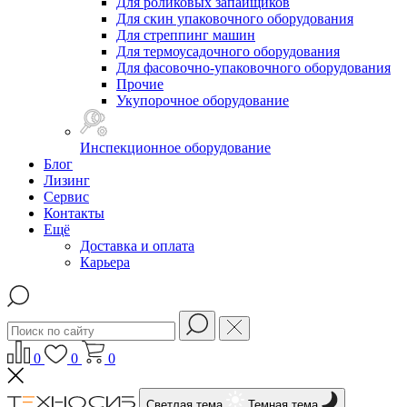
Для роликовых запайщиков
Для скин упаковочного оборудования
Для стреппинг машин
Для термоусадочного оборудования
Для фасовочно-упаковочного оборудования
Прочие
Укупорочное оборудование
Инспекционное оборудование
Блог
Лизинг
Сервис
Контакты
Ещё
Доставка и оплата
Карьера
0
0
0
Светлая тема
Темная тема