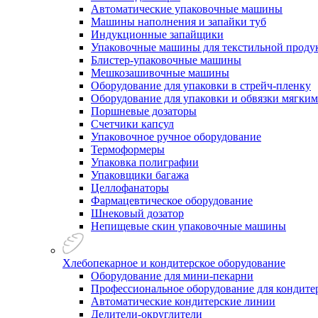
Автоматические упаковочные машины
Машины наполнения и запайки туб
Индукционные запайщики
Упаковочные машины для текстильной проду
Блистер-упаковочные машины
Мешкозашивочные машины
Оборудование для упаковки в стрейч-пленку
Оборудование для упаковки и обвязки мягки
Поршневые дозаторы
Счетчики капсул
Упаковочное ручное оборудование
Термоформеры
Упаковка полиграфии
Упаковщики багажа
Целлофанаторы
Фармацевтическое оборудование
Шнековый дозатор
Непищевые скин упаковочные машины
Хлебопекарное и кондитерское оборудование
Оборудование для мини-пекарни
Профессиональное оборудование для кондитер
Автоматические кондитерские линии
Делители-округлители