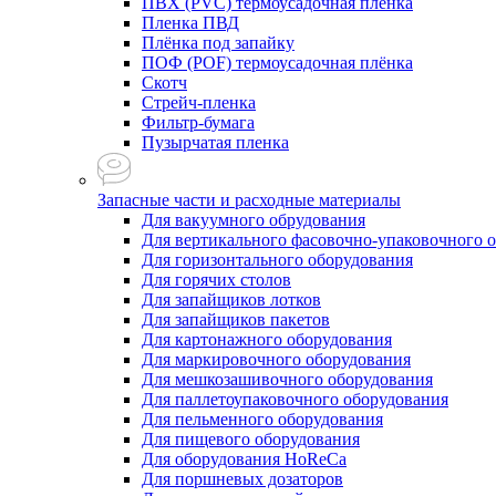
ПВХ (PVC) термоусадочная плёнка
Пленка ПВД
Плёнка под запайку
ПОФ (POF) термоусадочная плёнка
Скотч
Стрейч-пленка
Фильтр-бумага
Пузырчатая пленка
Запасные части и расходные материалы
Для вакуумного обрудования
Для вертикального фасовочно-упаковочного 
Для горизонтального оборудования
Для горячих столов
Для запайщиков лотков
Для запайщиков пакетов
Для картонажного оборудования
Для маркировочного оборудования
Для мешкозашивочного оборудования
Для паллетоупаковочного оборудования
Для пельменного оборудования
Для пищевого оборудования
Для оборудования HoReCa
Для поршневых дозаторов