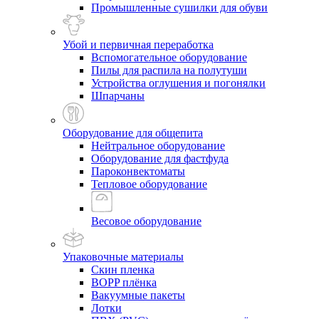
Промышленные сушилки для обуви
Убой и первичная переработка
Вспомогательное оборудование
Пилы для распила на полутуши
Устройства оглушения и погонялки
Шпарчаны
Оборудование для общепита
Нейтральное оборудование
Оборудование для фастфуда
Пароконвектоматы
Тепловое оборудование
Весовое оборудование
Упаковочные материалы
Скин пленка
BOPP плёнка
Вакуумные пакеты
Лотки