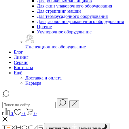
Для роликовых запайщиков
Для скин упаковочного оборудования
Для стреппинг машин
Для термоусадочного оборудования
Для фасовочно-упаковочного оборудования
Прочие
Укупорочное оборудование
Инспекционное оборудование
Блог
Лизинг
Сервис
Контакты
Ещё
Доставка и оплата
Карьера
0
0
0
Светлая тема
Темная тема