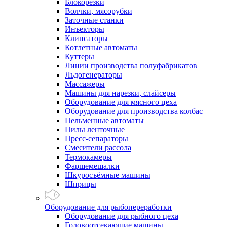
Блокорезки
Волчки, мясорубки
Заточные станки
Инъекторы
Клипсаторы
Котлетные автоматы
Куттеры
Линии производства полуфабрикатов
Льдогенераторы
Массажеры
Машины для нарезки, слайсеры
Оборудование для мясного цеха
Оборудование для производства колбас
Пельменные автоматы
Пилы ленточные
Пресс-сепараторы
Смесители рассола
Термокамеры
Фаршемешалки
Шкуросъёмные машины
Шприцы
Оборудование для рыбопереработки
Оборудование для рыбного цеха
Головоотсекающие машины