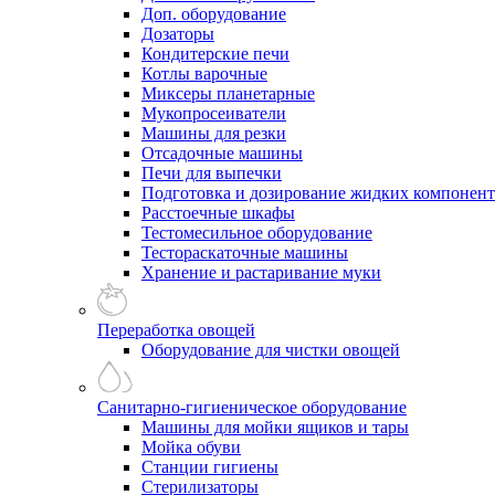
Доп. оборудование
Дозаторы
Кондитерские печи
Котлы варочные
Миксеры планетарные
Мукопросеиватели
Машины для резки
Отсадочные машины
Печи для выпечки
Подготовка и дозирование жидких компонен
Расстоечные шкафы
Тестомесильное оборудование
Тестораскаточные машины
Хранение и растаривание муки
Переработка овощей
Оборудование для чистки овощей
Санитарно-гигиеническое оборудование
Машины для мойки ящиков и тары
Мойка обуви
Станции гигиены
Стерилизаторы