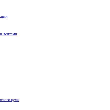
кции
ми лентами
ского цеха