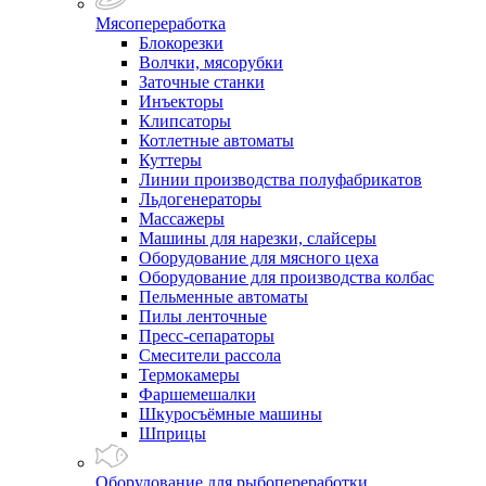
Мясопереработка
Блокорезки
Волчки, мясорубки
Заточные станки
Инъекторы
Клипсаторы
Котлетные автоматы
Куттеры
Линии производства полуфабрикатов
Льдогенераторы
Массажеры
Машины для нарезки, слайсеры
Оборудование для мясного цеха
Оборудование для производства колбас
Пельменные автоматы
Пилы ленточные
Пресс-сепараторы
Смесители рассола
Термокамеры
Фаршемешалки
Шкуросъёмные машины
Шприцы
Оборудование для рыбопереработки