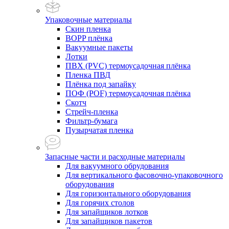
Упаковочные материалы
Скин пленка
BOPP плёнка
Вакуумные пакеты
Лотки
ПВХ (PVC) термоусадочная плёнка
Пленка ПВД
Плёнка под запайку
ПОФ (POF) термоусадочная плёнка
Скотч
Стрейч-пленка
Фильтр-бумага
Пузырчатая пленка
Запасные части и расходные материалы
Для вакуумного обрудования
Для вертикального фасовочно-упаковочного
оборудования
Для горизонтального оборудования
Для горячих столов
Для запайщиков лотков
Для запайщиков пакетов