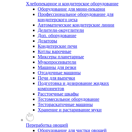
Хлебопекарное и кондитерское оборудование
Оборудование для мини-пекарни
Профессиональное оборудование для
кондитерского цеха
Автоматические кондитерские линии
Делители-округлители
Доп. оборудование
Дозаторы
Кондитерские печи
Котлы варочные
Миксеры планетарные
Мукопросеиватели
Машины для резки
Отсадочные машины
Печи для выпечки
Подготовка и дозирование жидких
компонентов
Расстоечные шкафы
Тестомесильное оборудование
Тестораскаточные машины
Хранение и растаривание муки
Переработка овощей
Оборудование для чистки овощей