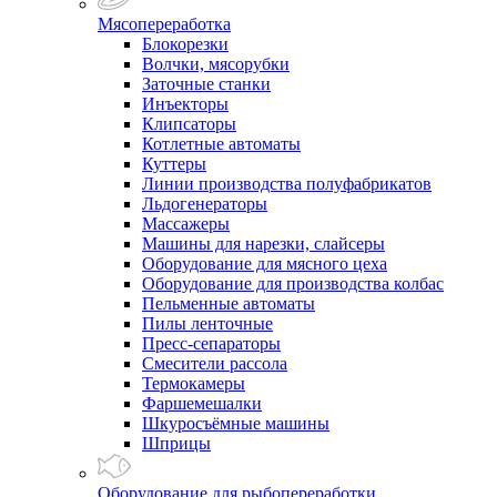
Мясопереработка
Блокорезки
Волчки, мясорубки
Заточные станки
Инъекторы
Клипсаторы
Котлетные автоматы
Куттеры
Линии производства полуфабрикатов
Льдогенераторы
Массажеры
Машины для нарезки, слайсеры
Оборудование для мясного цеха
Оборудование для производства колбас
Пельменные автоматы
Пилы ленточные
Пресс-сепараторы
Смесители рассола
Термокамеры
Фаршемешалки
Шкуросъёмные машины
Шприцы
Оборудование для рыбопереработки