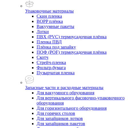
Упаковочные материалы
Скин пленка
BOPP плёнка
Вакуумные пакеты
Лотки
ПВХ (PVC) термоусадочная плёнка
Пленка ПВД
Плёнка под запайку
ПОФ (POF) термоусадочная плёнка
Скотч
Стрейч-пленка
Фильтр-бумага
Пузырчатая пленка
Запасные части и расходные материалы
Для вакуумного обрудования
Для вертикального фасовочно-упаковочного
оборудования
Для горизонтального оборудования
Для горячих столов
Для запайщиков лотков
Для запайщиков пакетов