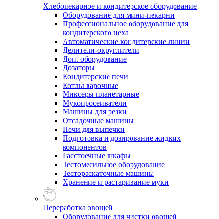
Хлебопекарное и кондитерское оборудование
Оборудование для мини-пекарни
Профессиональное оборудование для
кондитерского цеха
Автоматические кондитерские линии
Делители-округлители
Доп. оборудование
Дозаторы
Кондитерские печи
Котлы варочные
Миксеры планетарные
Мукопросеиватели
Машины для резки
Отсадочные машины
Печи для выпечки
Подготовка и дозирование жидких
компонентов
Расстоечные шкафы
Тестомесильное оборудование
Тестораскаточные машины
Хранение и растаривание муки
Переработка овощей
Оборудование для чистки овощей