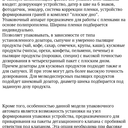
входит: дозирующее устройство, датер в шве на 6 знаков,
фотодатчик, энкодер, система коррекции пленки, устройство
формирования граней и комплект "плоское дно".
Упаковочный аппарат предназначен для работы с пленками на
основе полипропилена. Ширина пленки подбирается
индивидуально.
Позволяет упаковывать, в зависимости от типа
установленного дозатора, сыпучие и умеренно пылящие
продукты (чай, кофе, сахар, семечеки, крупы, каши), кусковые
продукты (чипсы, орехи, конфеты, пельмени, печенье) и
пылящие продукты (порошки, специи) с высокой точностью
дозирования в четырехгранный пакет с плоским дном.
Причем дозаторы для кусковых продуктов подходят также и
для сыпучих. И при этом могут дать более высокую точность
дозирования. Для мелкодисперсных пылящих продуктов
подойдет шнековый дозатор, диаметр шнека подбирается под
заданную дозу продукта.
Кроме того, особенностью данной модели упаковочного
автомата является возможность установки на узел
формирования упаковки устройства, предназначенного для
приваривания на пакеты дегазационного клапана с пробивкой
отверстия под клапаном. Эта опция необходима при фасовке