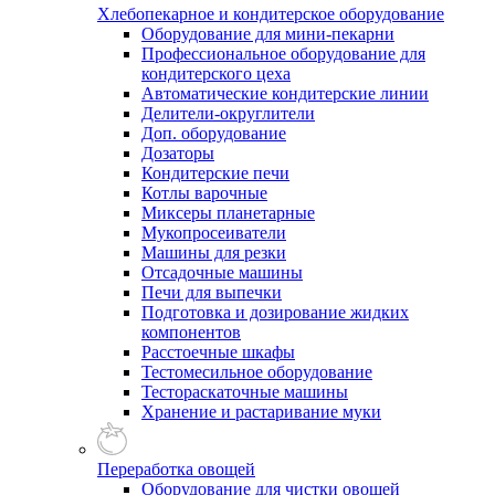
Хлебопекарное и кондитерское оборудование
Оборудование для мини-пекарни
Профессиональное оборудование для
кондитерского цеха
Автоматические кондитерские линии
Делители-округлители
Доп. оборудование
Дозаторы
Кондитерские печи
Котлы варочные
Миксеры планетарные
Мукопросеиватели
Машины для резки
Отсадочные машины
Печи для выпечки
Подготовка и дозирование жидких
компонентов
Расстоечные шкафы
Тестомесильное оборудование
Тестораскаточные машины
Хранение и растаривание муки
Переработка овощей
Оборудование для чистки овощей