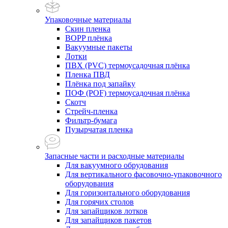
Упаковочные материалы
Скин пленка
BOPP плёнка
Вакуумные пакеты
Лотки
ПВХ (PVC) термоусадочная плёнка
Пленка ПВД
Плёнка под запайку
ПОФ (POF) термоусадочная плёнка
Скотч
Стрейч-пленка
Фильтр-бумага
Пузырчатая пленка
Запасные части и расходные материалы
Для вакуумного обрудования
Для вертикального фасовочно-упаковочного
оборудования
Для горизонтального оборудования
Для горячих столов
Для запайщиков лотков
Для запайщиков пакетов