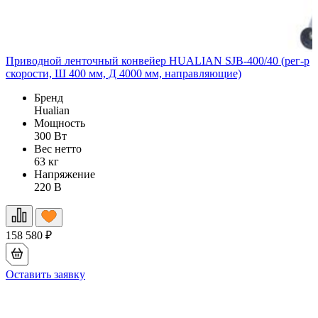
Приводной ленточный конвейер HUALIAN SJB-400/40 (рег-р
П
скорости, Ш 400 мм, Д 4000 мм, направляющие)
Ш
Бренд
Hualian
Мощность
300 Вт
Вес нетто
63 кг
Напряжение
220 В
158 580
₽
1
Оставить заявку
О