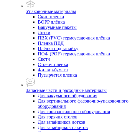
Упаковочные материалы
Скин пленка
BOPP плёнка
Вакуумные пакеты
Лотки
ПВХ (PVC) термоусадочная плёнка
Пленка ПВД
Плёнка под запайку
ПОФ (POF) термоусадочная плёнка
Скотч
Стрейч-пленка
Фильтр-бумага
Пузырчатая пленка
Запасные части и расходные материалы
Для вакуумного обрудования
Для вертикального фасовочно-упаковочного
оборудования
Для горизонтального оборудования
Для горячих столов
Для запайщиков лотков
Для запайщиков пакетов