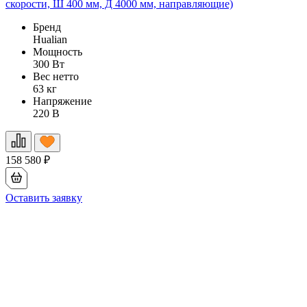
скорости, Ш 400 мм, Д 4000 мм, направляющие)
Ш
Бренд
Hualian
Мощность
300 Вт
Вес нетто
63 кг
Напряжение
220 В
158 580
₽
1
Оставить заявку
О