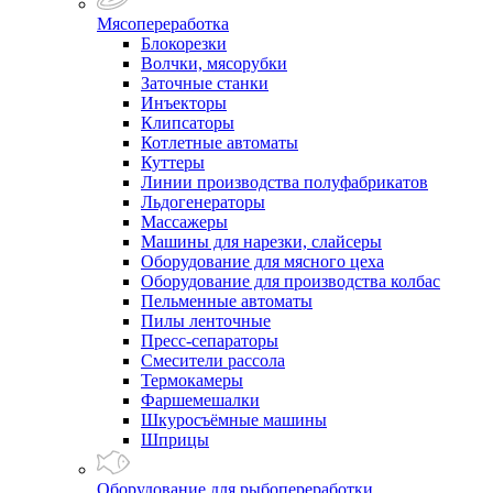
Мясопереработка
Блокорезки
Волчки, мясорубки
Заточные станки
Инъекторы
Клипсаторы
Котлетные автоматы
Куттеры
Линии производства полуфабрикатов
Льдогенераторы
Массажеры
Машины для нарезки, слайсеры
Оборудование для мясного цеха
Оборудование для производства колбас
Пельменные автоматы
Пилы ленточные
Пресс-сепараторы
Смесители рассола
Термокамеры
Фаршемешалки
Шкуросъёмные машины
Шприцы
Оборудование для рыбопереработки