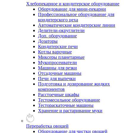
Хлебопекарное и кондитерское оборудование
Оборудование для мини-пекарни
Профессиональное оборудование для
кондитерского цеха
Автоматические кондитерские линии
Делители-округлители
Доп. оборудование
Дозаторы
Кондитерские печи
Котлы варочные
Миксеры планетарные
Мукопросеиватели
Машины для резки
Отсадочные машины
Печи для выпечки
Подготовка и дозирование жидких
компонентов
Расстоечные шкафы
Тестомесильное оборудование
Тестораскаточные машины
Хранение и растаривание муки
Переработка овощей
Оборудование для чистки овощей