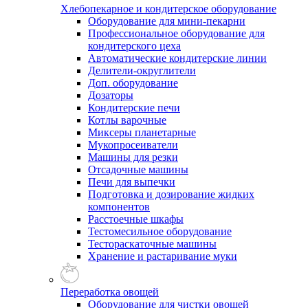
Хлебопекарное и кондитерское оборудование
Оборудование для мини-пекарни
Профессиональное оборудование для
кондитерского цеха
Автоматические кондитерские линии
Делители-округлители
Доп. оборудование
Дозаторы
Кондитерские печи
Котлы варочные
Миксеры планетарные
Мукопросеиватели
Машины для резки
Отсадочные машины
Печи для выпечки
Подготовка и дозирование жидких
компонентов
Расстоечные шкафы
Тестомесильное оборудование
Тестораскаточные машины
Хранение и растаривание муки
Переработка овощей
Оборудование для чистки овощей