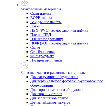
Упаковочные материалы
Скин пленка
BOPP плёнка
Вакуумные пакеты
Лотки
ПВХ (PVC) термоусадочная плёнка
Пленка ПВД
Плёнка под запайку
ПОФ (POF) термоусадочная плёнка
Скотч
Стрейч-пленка
Фильтр-бумага
Пузырчатая пленка
Запасные части и расходные материалы
Для вакуумного обрудования
Для вертикального фасовочно-упаковочного
оборудования
Для горизонтального оборудования
Для горячих столов
Для запайщиков лотков
Для запайщиков пакетов