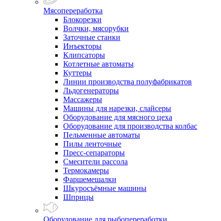
Мясопереработка
Блокорезки
Волчки, мясорубки
Заточные станки
Инъекторы
Клипсаторы
Котлетные автоматы
Куттеры
Линии производства полуфабрикатов
Льдогенераторы
Массажеры
Машины для нарезки, слайсеры
Оборудование для мясного цеха
Оборудование для производства колбас
Пельменные автоматы
Пилы ленточные
Пресс-сепараторы
Смесители рассола
Термокамеры
Фаршемешалки
Шкуросъёмные машины
Шприцы
Оборудование для рыбопереработки