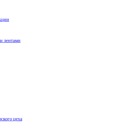
кции
ми лентами
ского цеха