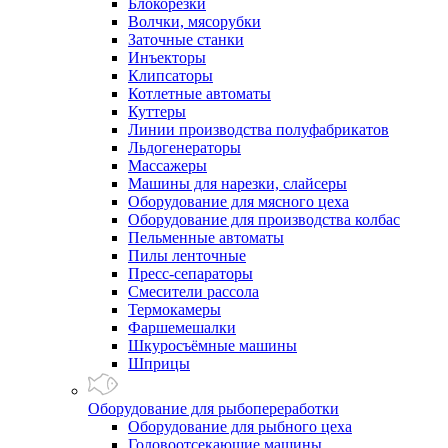
Блокорезки
Волчки, мясорубки
Заточные станки
Инъекторы
Клипсаторы
Котлетные автоматы
Куттеры
Линии производства полуфабрикатов
Льдогенераторы
Массажеры
Машины для нарезки, слайсеры
Оборудование для мясного цеха
Оборудование для производства колбас
Пельменные автоматы
Пилы ленточные
Пресс-сепараторы
Смесители рассола
Термокамеры
Фаршемешалки
Шкуросъёмные машины
Шприцы
Оборудование для рыбопереработки
Оборудование для рыбного цеха
Головоотсекающие машины