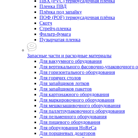
ПВХ (PVC) термоусадочная плёнка
Пленка ПВД
Плёнка под запайку
ПОФ (POF) термоусадочная плёнка
Скотч
Стрейч-пленка
Фильтр-бумага
Пузырчатая пленка
Запасные части и расходные материалы
Для вакуумного обрудования
Для вертикального фасовочно-упаковочного 
Для горизонтального оборудования
Для горячих столов
Для запайщиков лотков
Для запайщиков пакетов
Для картонажного оборудования
Для маркировочного оборудования
Для мешкозашивочного оборудования
Для паллетоупаковочного оборудования
Для пельменного оборудования
Для пищевого оборудования
Для оборудования HoReCa
Для поршневых дозаторов