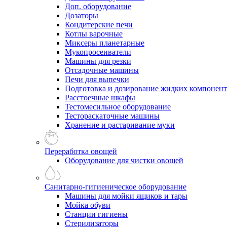
Доп. оборудование
Дозаторы
Кондитерские печи
Котлы варочные
Миксеры планетарные
Мукопросеиватели
Машины для резки
Отсадочные машины
Печи для выпечки
Подготовка и дозирование жидких компонен
Расстоечные шкафы
Тестомесильное оборудование
Тестораскаточные машины
Хранение и растаривание муки
Переработка овощей
Оборудование для чистки овощей
Санитарно-гигиеническое оборудование
Машины для мойки ящиков и тары
Мойка обуви
Станции гигиены
Стерилизаторы