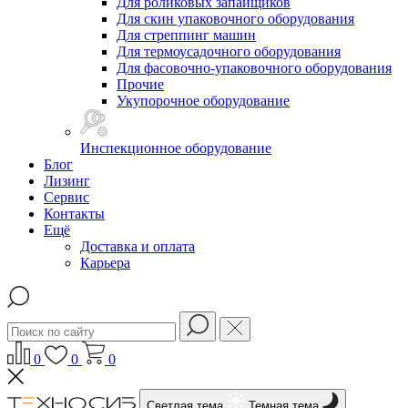
Для роликовых запайщиков
Для скин упаковочного оборудования
Для стреппинг машин
Для термоусадочного оборудования
Для фасовочно-упаковочного оборудования
Прочие
Укупорочное оборудование
Инспекционное оборудование
Блог
Лизинг
Сервис
Контакты
Ещё
Доставка и оплата
Карьера
0
0
0
Светлая тема
Темная тема