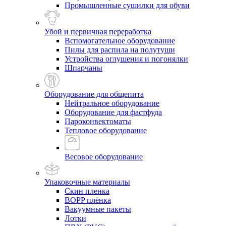
Промышленные сушилки для обуви
Убой и первичная переработка
Вспомогательное оборудование
Пилы для распила на полутуши
Устройства оглушения и погонялки
Шпарчаны
Оборудование для общепита
Нейтральное оборудование
Оборудование для фастфуда
Пароконвектоматы
Тепловое оборудование
Весовое оборудование
Упаковочные материалы
Скин пленка
BOPP плёнка
Вакуумные пакеты
Лотки