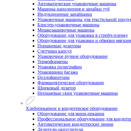
Автоматические упаковочные машины
Машины наполнения и запайки туб
Индукционные запайщики
Упаковочные машины для текстильной проду
Блистер-упаковочные машины
Мешкозашивочные машины
Оборудование для упаковки в стрейч-пленку
Оборудование для упаковки и обвязки мягки
Поршневые дозаторы
Счетчики капсул
Упаковочное ручное оборудование
Термоформеры
Упаковка полиграфии
Упаковщики багажа
Целлофанаторы
Фармацевтическое оборудование
Шнековый дозатор
Непищевые скин упаковочные машины
Хлебопекарное и кондитерское оборудование
Оборудование для мини-пекарни
Профессиональное оборудование для кондитер
Автоматические кондитерские линии
Делители-округлители