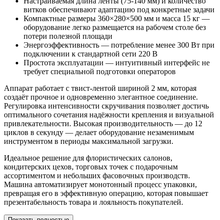
Настраиваемая длина ленты (75-140 мм) и количество
витков обеспечивают адаптацию под конкретные задачи
Компактные размеры 360×280×500 мм и масса 15 кг —
оборудование легко размещается на рабочем столе без
потери полезной площади
Энергоэффективность — потребление менее 300 Вт при
подключении к стандартной сети 220 В
Простота эксплуатации — интуитивный интерфейс не
требует специальной подготовки операторов
Аппарат работает с твист-лентой шириной 2 мм, которая
создаёт прочное и одновременно элегантное соединение.
Регулировка интенсивности скручивания позволяет достичь
оптимального сочетания надёжности крепления и визуальной
привлекательности. Высокая производительность — до 12
циклов в секунду — делает оборудование незаменимым
инструментом в периоды максимальной загрузки.
Идеальное решение для флористических салонов,
кондитерских цехов, торговых точек с подарочным
ассортиментом и небольших фасовочных производств.
Машина автоматизирует монотонный процесс упаковки,
превращая его в эффективную операцию, которая повышает
презентабельность товара и лояльность покупателей.
Показать полностью