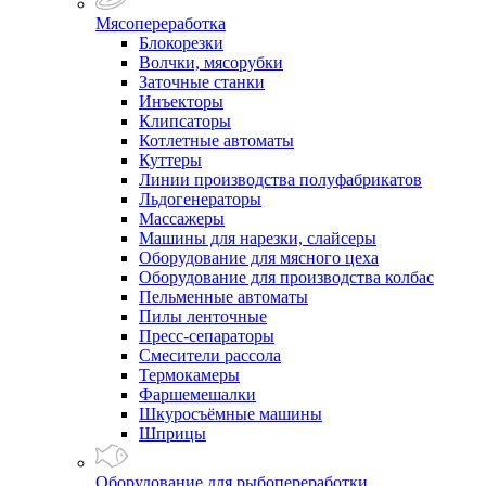
Мясопереработка
Блокорезки
Волчки, мясорубки
Заточные станки
Инъекторы
Клипсаторы
Котлетные автоматы
Куттеры
Линии производства полуфабрикатов
Льдогенераторы
Массажеры
Машины для нарезки, слайсеры
Оборудование для мясного цеха
Оборудование для производства колбас
Пельменные автоматы
Пилы ленточные
Пресс-сепараторы
Смесители рассола
Термокамеры
Фаршемешалки
Шкуросъёмные машины
Шприцы
Оборудование для рыбопереработки