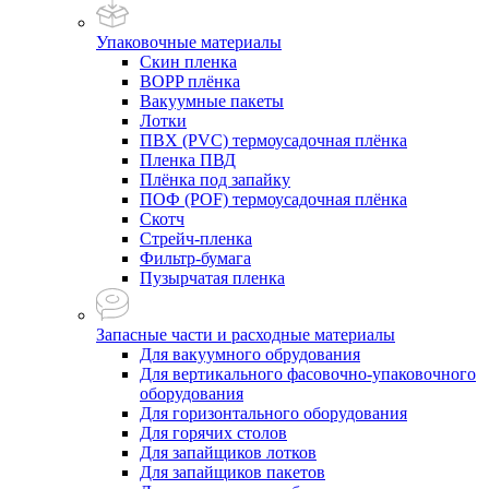
Упаковочные материалы
Скин пленка
BOPP плёнка
Вакуумные пакеты
Лотки
ПВХ (PVC) термоусадочная плёнка
Пленка ПВД
Плёнка под запайку
ПОФ (POF) термоусадочная плёнка
Скотч
Стрейч-пленка
Фильтр-бумага
Пузырчатая пленка
Запасные части и расходные материалы
Для вакуумного обрудования
Для вертикального фасовочно-упаковочного
оборудования
Для горизонтального оборудования
Для горячих столов
Для запайщиков лотков
Для запайщиков пакетов