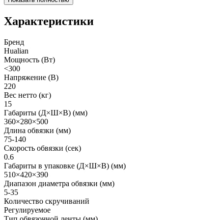
Характеристики
Бренд
Hualian
Мощность (Вт)
<300
Напряжение (В)
220
Вес нетто (кг)
15
Габариты (Д×Ш×В) (мм)
360×280×500
Длина обвязки (мм)
75-140
Скорость обвязки (сек)
0.6
Габариты в упаковке (Д×Ш×В) (мм)
510×420×390
Диапазон диаметра обвязки (мм)
5-35
Количество скручиваний
Регулируемое
Тип обвязочной ленты (мм)