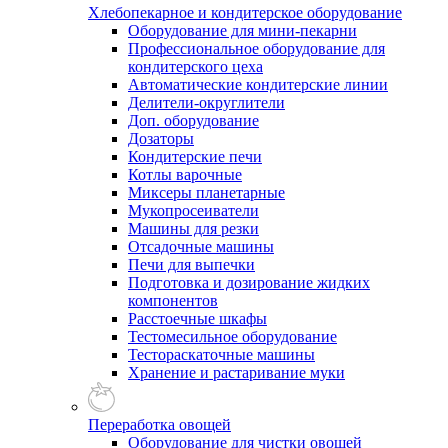
Хлебопекарное и кондитерское оборудование
Оборудование для мини-пекарни
Профессиональное оборудование для
кондитерского цеха
Автоматические кондитерские линии
Делители-округлители
Доп. оборудование
Дозаторы
Кондитерские печи
Котлы варочные
Миксеры планетарные
Мукопросеиватели
Машины для резки
Отсадочные машины
Печи для выпечки
Подготовка и дозирование жидких
компонентов
Расстоечные шкафы
Тестомесильное оборудование
Тестораскаточные машины
Хранение и растаривание муки
Переработка овощей
Оборудование для чистки овощей