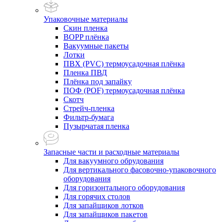
Упаковочные материалы
Скин пленка
BOPP плёнка
Вакуумные пакеты
Лотки
ПВХ (PVC) термоусадочная плёнка
Пленка ПВД
Плёнка под запайку
ПОФ (POF) термоусадочная плёнка
Скотч
Стрейч-пленка
Фильтр-бумага
Пузырчатая пленка
Запасные части и расходные материалы
Для вакуумного обрудования
Для вертикального фасовочно-упаковочного
оборудования
Для горизонтального оборудования
Для горячих столов
Для запайщиков лотков
Для запайщиков пакетов