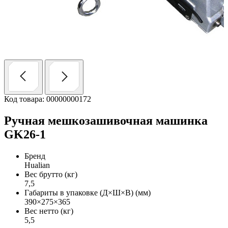
Код товара: 00000000172
Ручная мешкозашивочная машинка
GK26-1
Бренд
Hualian
Вес брутто (кг)
7,5
Габариты в упаковке (Д×Ш×В) (мм)
390×275×365
Вес нетто (кг)
5,5