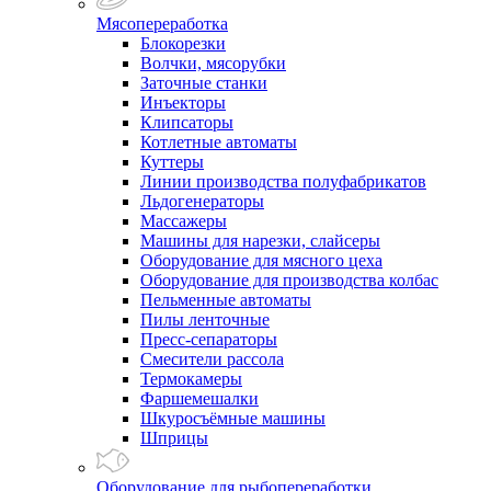
Мясопереработка
Блокорезки
Волчки, мясорубки
Заточные станки
Инъекторы
Клипсаторы
Котлетные автоматы
Куттеры
Линии производства полуфабрикатов
Льдогенераторы
Массажеры
Машины для нарезки, слайсеры
Оборудование для мясного цеха
Оборудование для производства колбас
Пельменные автоматы
Пилы ленточные
Пресс-сепараторы
Смесители рассола
Термокамеры
Фаршемешалки
Шкуросъёмные машины
Шприцы
Оборудование для рыбопереработки