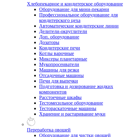
Хлебопекарное и кондитерское оборудование
Оборудование для мини-пекарни
Профессиональное оборудование для
кондитерского цеха
Автоматические кондитерские линии
Делители-округлители
Доп. оборудование
Дозаторы
Кондитерские печи
Котлы варочные
Миксеры планетарные
Мукопросеиватели
Машины для резки
Отсадочные машины
Печи для выпечки
Подготовка и дозирование жидких
компонентов
Расстоечные шкафы
Тестомесильное оборудование
Тестораскаточные машины
Хранение и растаривание муки
Переработка овощей
Оборудование для чистки овощей