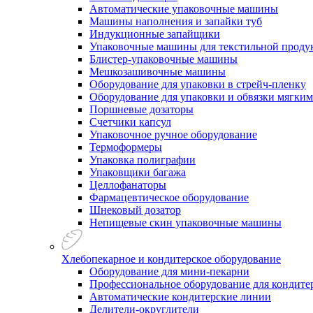
Автоматические упаковочные машины
Машины наполнения и запайки туб
Индукционные запайщики
Упаковочные машины для текстильной проду
Блистер-упаковочные машины
Мешкозашивочные машины
Оборудование для упаковки в стрейч-пленку
Оборудование для упаковки и обвязки мягки
Поршневые дозаторы
Счетчики капсул
Упаковочное ручное оборудование
Термоформеры
Упаковка полиграфии
Упаковщики багажа
Целлофанаторы
Фармацевтическое оборудование
Шнековый дозатор
Непищевые скин упаковочные машины
Хлебопекарное и кондитерское оборудование
Оборудование для мини-пекарни
Профессиональное оборудование для кондитер
Автоматические кондитерские линии
Делители-округлители