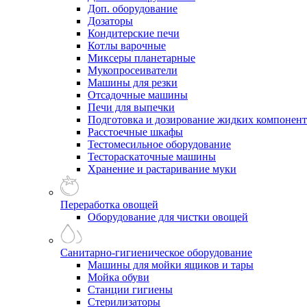
Доп. оборудование
Дозаторы
Кондитерские печи
Котлы варочные
Миксеры планетарные
Мукопросеиватели
Машины для резки
Отсадочные машины
Печи для выпечки
Подготовка и дозирование жидких компонен
Расстоечные шкафы
Тестомесильное оборудование
Тестораскаточные машины
Хранение и растаривание муки
Переработка овощей
Оборудование для чистки овощей
Санитарно-гигиеническое оборудование
Машины для мойки ящиков и тары
Мойка обуви
Станции гигиены
Стерилизаторы