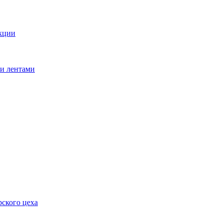
кции
ми лентами
ского цеха