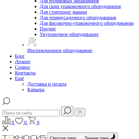
Для роликовых запайщиков
Для скин упаковочного оборудования
Для стреппинг машин
Для термоусадочного оборудования
Для фасовочно-упаковочного оборудования
Прочие
Укупорочное оборудование
Инспекционное оборудование
Блог
Лизинг
Сервис
Контакты
Ещё
Доставка и оплата
Карьера
0
0
0
Светлая тема
Темная тема