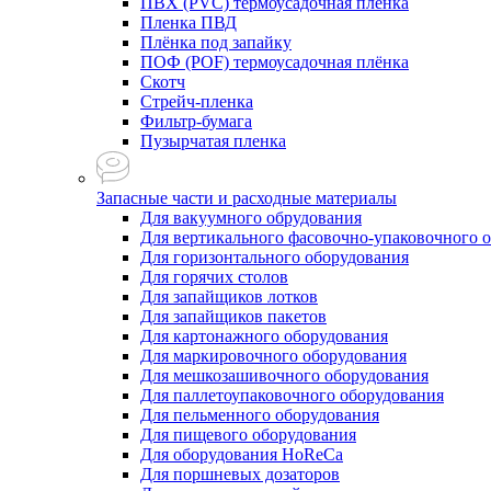
ПВХ (PVC) термоусадочная плёнка
Пленка ПВД
Плёнка под запайку
ПОФ (POF) термоусадочная плёнка
Скотч
Стрейч-пленка
Фильтр-бумага
Пузырчатая пленка
Запасные части и расходные материалы
Для вакуумного обрудования
Для вертикального фасовочно-упаковочного 
Для горизонтального оборудования
Для горячих столов
Для запайщиков лотков
Для запайщиков пакетов
Для картонажного оборудования
Для маркировочного оборудования
Для мешкозашивочного оборудования
Для паллетоупаковочного оборудования
Для пельменного оборудования
Для пищевого оборудования
Для оборудования HoReCa
Для поршневых дозаторов