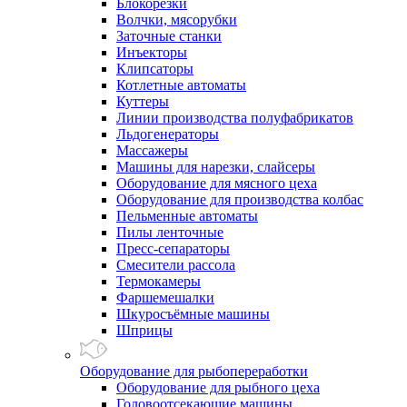
Блокорезки
Волчки, мясорубки
Заточные станки
Инъекторы
Клипсаторы
Котлетные автоматы
Куттеры
Линии производства полуфабрикатов
Льдогенераторы
Массажеры
Машины для нарезки, слайсеры
Оборудование для мясного цеха
Оборудование для производства колбас
Пельменные автоматы
Пилы ленточные
Пресс-сепараторы
Смесители рассола
Термокамеры
Фаршемешалки
Шкуросъёмные машины
Шприцы
Оборудование для рыбопереработки
Оборудование для рыбного цеха
Головоотсекающие машины