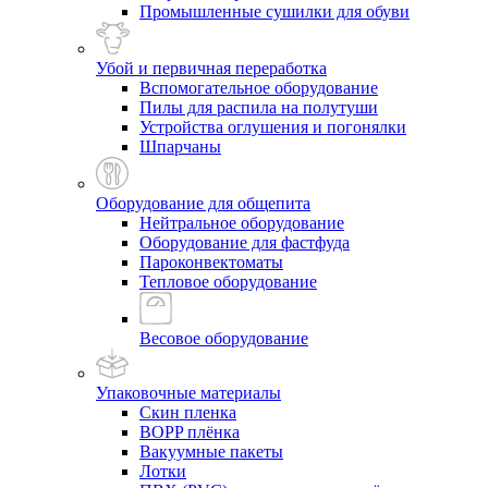
Промышленные сушилки для обуви
Убой и первичная переработка
Вспомогательное оборудование
Пилы для распила на полутуши
Устройства оглушения и погонялки
Шпарчаны
Оборудование для общепита
Нейтральное оборудование
Оборудование для фастфуда
Пароконвектоматы
Тепловое оборудование
Весовое оборудование
Упаковочные материалы
Скин пленка
BOPP плёнка
Вакуумные пакеты
Лотки