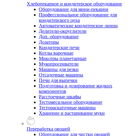
Хлебопекарное и кондитерское оборудование
Оборудование для мини-пекарни
Профессиональное оборудование для
кондитерского цеха
Автоматические кондитерские линии
Делители-округлители
Доп. оборудование
Дозаторы
Кондитерские печи
Котлы варочные
Миксеры планетарные
Мукопросеиватели
Машины для резки
Отсадочные машины
Печи для выпечки
Подготовка и дозирование жидких
компонентов
Расстоечные шкафы
Тестомесильное оборудование
Тестораскаточные машины
Хранение и растаривание муки
Переработка овощей
Оборудование для чистки овощей