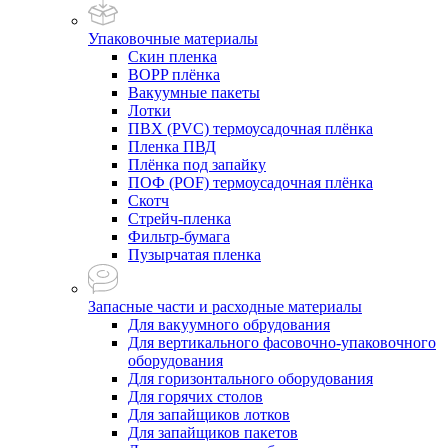
Упаковочные материалы
Скин пленка
BOPP плёнка
Вакуумные пакеты
Лотки
ПВХ (PVC) термоусадочная плёнка
Пленка ПВД
Плёнка под запайку
ПОФ (POF) термоусадочная плёнка
Скотч
Стрейч-пленка
Фильтр-бумага
Пузырчатая пленка
Запасные части и расходные материалы
Для вакуумного обрудования
Для вертикального фасовочно-упаковочного
оборудования
Для горизонтального оборудования
Для горячих столов
Для запайщиков лотков
Для запайщиков пакетов