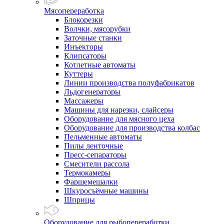
Мясопереработка
Блокорезки
Волчки, мясорубки
Заточные станки
Инъекторы
Клипсаторы
Котлетные автоматы
Куттеры
Линии производства полуфабрикатов
Льдогенераторы
Массажеры
Машины для нарезки, слайсеры
Оборудование для мясного цеха
Оборудование для производства колбас
Пельменные автоматы
Пилы ленточные
Пресс-сепараторы
Смесители рассола
Термокамеры
Фаршемешалки
Шкуросъёмные машины
Шприцы
Оборудование для рыбопереработки