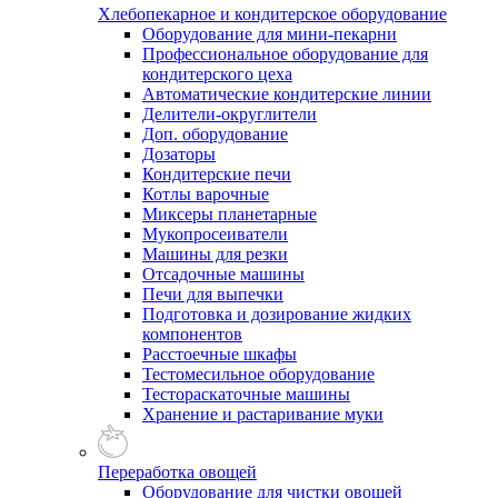
Хлебопекарное и кондитерское оборудование
Оборудование для мини-пекарни
Профессиональное оборудование для
кондитерского цеха
Автоматические кондитерские линии
Делители-округлители
Доп. оборудование
Дозаторы
Кондитерские печи
Котлы варочные
Миксеры планетарные
Мукопросеиватели
Машины для резки
Отсадочные машины
Печи для выпечки
Подготовка и дозирование жидких
компонентов
Расстоечные шкафы
Тестомесильное оборудование
Тестораскаточные машины
Хранение и растаривание муки
Переработка овощей
Оборудование для чистки овощей