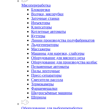
Мясопереработка
Блокорезки
Волчки, мясорубки
Заточные станки
Инъекторы
Клипсаторы
Котлетные автоматы
Куттеры
Линии производства полуфабрикатов
Льдогенераторы
Массажеры
Машины для нарезки, слайсеры
Оборудование для мясного цеха
Оборудование для производства колбас
Пельменные автоматы
Пилы ленточные
Пресс-сепараторы
Смесители рассола
Термокамеры
Фаршемешалки
Шкуросъёмные машины
Шприцы
Оборудование для рыбопереработки