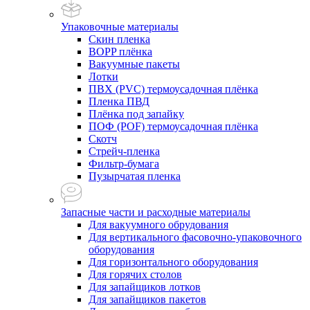
Упаковочные материалы
Скин пленка
BOPP плёнка
Вакуумные пакеты
Лотки
ПВХ (PVC) термоусадочная плёнка
Пленка ПВД
Плёнка под запайку
ПОФ (POF) термоусадочная плёнка
Скотч
Стрейч-пленка
Фильтр-бумага
Пузырчатая пленка
Запасные части и расходные материалы
Для вакуумного обрудования
Для вертикального фасовочно-упаковочного
оборудования
Для горизонтального оборудования
Для горячих столов
Для запайщиков лотков
Для запайщиков пакетов