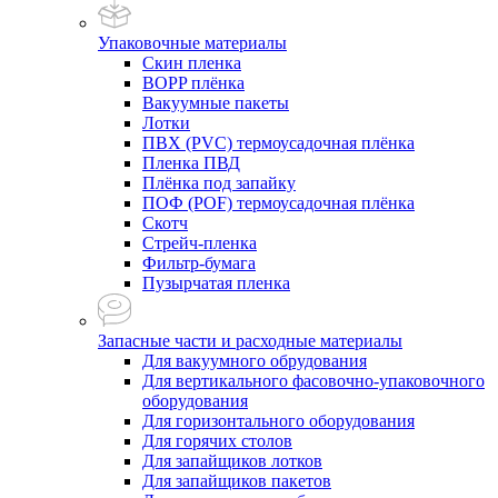
Упаковочные материалы
Скин пленка
BOPP плёнка
Вакуумные пакеты
Лотки
ПВХ (PVC) термоусадочная плёнка
Пленка ПВД
Плёнка под запайку
ПОФ (POF) термоусадочная плёнка
Скотч
Стрейч-пленка
Фильтр-бумага
Пузырчатая пленка
Запасные части и расходные материалы
Для вакуумного обрудования
Для вертикального фасовочно-упаковочного
оборудования
Для горизонтального оборудования
Для горячих столов
Для запайщиков лотков
Для запайщиков пакетов