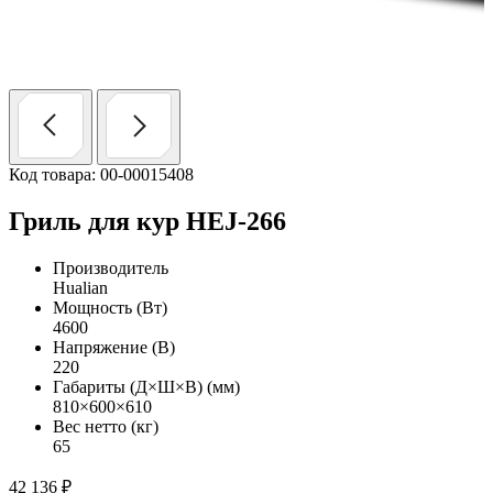
Код товара: 00-00015408
Гриль для кур HEJ-266
Производитель
Hualian
Мощность (Вт)
4600
Напряжение (В)
220
Габариты (Д×Ш×В) (мм)
810×600×610
Вес нетто (кг)
65
42 136
₽