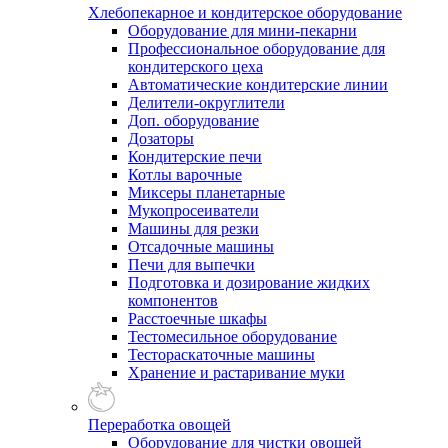
Хлебопекарное и кондитерское оборудование
Оборудование для мини-пекарни
Профессиональное оборудование для
кондитерского цеха
Автоматические кондитерские линии
Делители-округлители
Доп. оборудование
Дозаторы
Кондитерские печи
Котлы варочные
Миксеры планетарные
Мукопросеиватели
Машины для резки
Отсадочные машины
Печи для выпечки
Подготовка и дозирование жидких
компонентов
Расстоечные шкафы
Тестомесильное оборудование
Тестораскаточные машины
Хранение и растаривание муки
Переработка овощей
Оборудование для чистки овощей