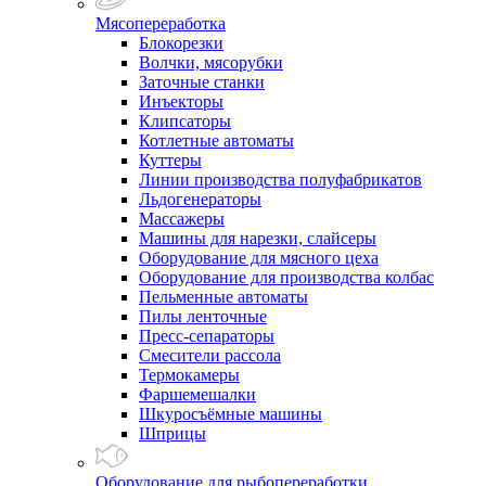
Мясопереработка
Блокорезки
Волчки, мясорубки
Заточные станки
Инъекторы
Клипсаторы
Котлетные автоматы
Куттеры
Линии производства полуфабрикатов
Льдогенераторы
Массажеры
Машины для нарезки, слайсеры
Оборудование для мясного цеха
Оборудование для производства колбас
Пельменные автоматы
Пилы ленточные
Пресс-сепараторы
Смесители рассола
Термокамеры
Фаршемешалки
Шкуросъёмные машины
Шприцы
Оборудование для рыбопереработки