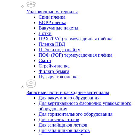
Упаковочные материалы
Скин пленка
BOPP плёнка
Вакуумные пакеты
Лотки
ПВХ (PVC) термоусадочная плёнка
Пленка ПВД
Плёнка под запайку
ПОФ (POF) термоусадочная плёнка
Скотч
Стрейч-пленка
Фильтр-бумага
Пузырчатая пленка
Запасные части и расходные материалы
Для вакуумного обрудования
Для вертикального фасовочно-упаковочного
оборудования
Для горизонтального оборудования
Для горячих столов
Для запайщиков лотков
Для запайщиков пакетов