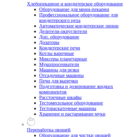
Хлебопекарное и кондитерское оборудование
Оборудование для мини-пекарни
Профессиональное оборудование для
кондитерского цеха
Автоматические кондитерские линии
Делители-округлители
Доп. оборудование
Дозаторы
Кондитерские печи
Котлы варочные
Миксеры планетарные
Мукопросеиватели
Машины для резки
Отсадочные машины
Печи для выпечки
Подготовка и дозирование жидких
компонентов
Расстоечные шкафы
Тестомесильное оборудование
Тестораскаточные машины
Хранение и растаривание муки
Переработка овощей
Оборудование для чистки овощей