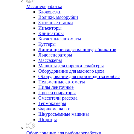
Мясопереработка
Блокорезки
Волчки, мясорубки
Заточные станки
Инъекторы
Клипсаторы
Котлетные автоматы
Куттеры
Линии производства полуфабрикатов
Льдогенераторы
Массажеры
Машины для нарезки, слайсеры
Оборудование для мясного цеха
Оборудование для производства колбас
Пельменные автоматы
Пилы ленточные
Пресс-сепараторы
Смесители рассола
Термокамеры
Фаршемешалки
Шкуросъёмные машины
Шприцы
Оборудование для рыбопереработки