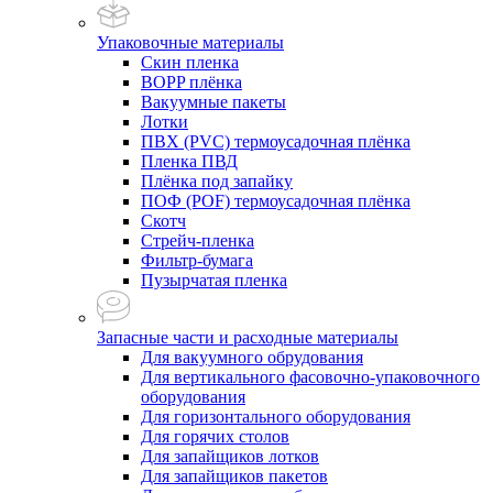
Упаковочные материалы
Скин пленка
BOPP плёнка
Вакуумные пакеты
Лотки
ПВХ (PVC) термоусадочная плёнка
Пленка ПВД
Плёнка под запайку
ПОФ (POF) термоусадочная плёнка
Скотч
Стрейч-пленка
Фильтр-бумага
Пузырчатая пленка
Запасные части и расходные материалы
Для вакуумного обрудования
Для вертикального фасовочно-упаковочного
оборудования
Для горизонтального оборудования
Для горячих столов
Для запайщиков лотков
Для запайщиков пакетов