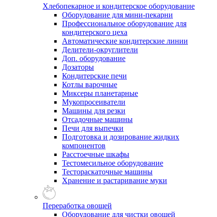
Хлебопекарное и кондитерское оборудование
Оборудование для мини-пекарни
Профессиональное оборудование для
кондитерского цеха
Автоматические кондитерские линии
Делители-округлители
Доп. оборудование
Дозаторы
Кондитерские печи
Котлы варочные
Миксеры планетарные
Мукопросеиватели
Машины для резки
Отсадочные машины
Печи для выпечки
Подготовка и дозирование жидких
компонентов
Расстоечные шкафы
Тестомесильное оборудование
Тестораскаточные машины
Хранение и растаривание муки
Переработка овощей
Оборудование для чистки овощей