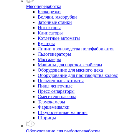
Мясопереработка
Блокорезки
Волчки, мясорубки
Заточные станки
Инъекторы
Клипсаторы
Котлетные автоматы
Куттеры
Линии производства полуфабрикатов
Льдогенераторы
Массажеры
Машины для нарезки, слайсеры
Оборудование для мясного цеха
Оборудование для производства колбас
Пельменные автоматы
Пилы ленточные
Пресс-сепараторы
Смесители рассола
Термокамеры
Фаршемешалки
Шкуросъёмные машины
Шприцы
Оборудование для рыбопереработки