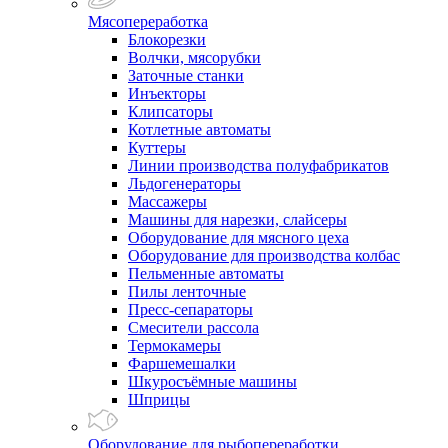
Мясопереработка
Блокорезки
Волчки, мясорубки
Заточные станки
Инъекторы
Клипсаторы
Котлетные автоматы
Куттеры
Линии производства полуфабрикатов
Льдогенераторы
Массажеры
Машины для нарезки, слайсеры
Оборудование для мясного цеха
Оборудование для производства колбас
Пельменные автоматы
Пилы ленточные
Пресс-сепараторы
Смесители рассола
Термокамеры
Фаршемешалки
Шкуросъёмные машины
Шприцы
Оборудование для рыбопереработки