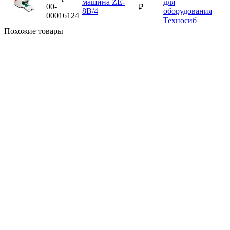
машина ZE-
00-
₽
8B/4
00016124
Похожие товары