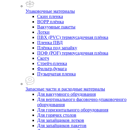
Упаковочные материалы
Скин пленка
BOPP плёнка
Вакуумные пакеты
Лотки
ПВХ (PVC) термоусадочная плёнка
Пленка ПВД
Плёнка под запайку
ПОФ (POF) термоусадочная плёнка
Скотч
Стрейч-пленка
Фильтр-бумага
Пузырчатая пленка
Запасные части и расходные материалы
Для вакуумного обрудования
Для вертикального фасовочно-упаковочного
оборудования
Для горизонтального оборудования
Для горячих столов
Для запайщиков лотков
Для запайщиков пакетов