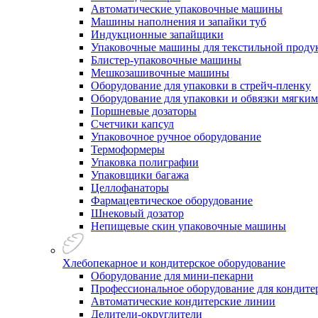
Автоматические упаковочные машины
Машины наполнения и запайки туб
Индукционные запайщики
Упаковочные машины для текстильной проду
Блистер-упаковочные машины
Мешкозашивочные машины
Оборудование для упаковки в стрейч-пленку
Оборудование для упаковки и обвязки мягки
Поршневые дозаторы
Счетчики капсул
Упаковочное ручное оборудование
Термоформеры
Упаковка полиграфии
Упаковщики багажа
Целлофанаторы
Фармацевтическое оборудование
Шнековый дозатор
Непищевые скин упаковочные машины
Хлебопекарное и кондитерское оборудование
Оборудование для мини-пекарни
Профессиональное оборудование для кондитер
Автоматические кондитерские линии
Делители-округлители