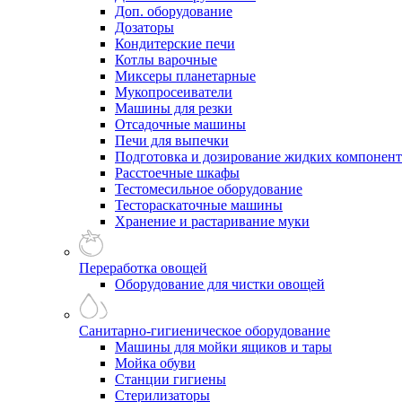
Доп. оборудование
Дозаторы
Кондитерские печи
Котлы варочные
Миксеры планетарные
Мукопросеиватели
Машины для резки
Отсадочные машины
Печи для выпечки
Подготовка и дозирование жидких компонен
Расстоечные шкафы
Тестомесильное оборудование
Тестораскаточные машины
Хранение и растаривание муки
Переработка овощей
Оборудование для чистки овощей
Санитарно-гигиеническое оборудование
Машины для мойки ящиков и тары
Мойка обуви
Станции гигиены
Стерилизаторы