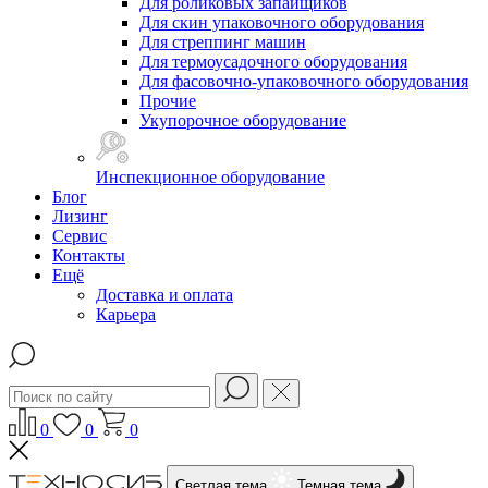
Для роликовых запайщиков
Для скин упаковочного оборудования
Для стреппинг машин
Для термоусадочного оборудования
Для фасовочно-упаковочного оборудования
Прочие
Укупорочное оборудование
Инспекционное оборудование
Блог
Лизинг
Сервис
Контакты
Ещё
Доставка и оплата
Карьера
0
0
0
Светлая тема
Темная тема