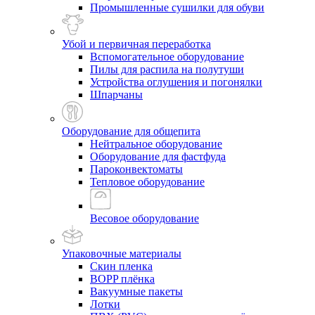
Промышленные сушилки для обуви
Убой и первичная переработка
Вспомогательное оборудование
Пилы для распила на полутуши
Устройства оглушения и погонялки
Шпарчаны
Оборудование для общепита
Нейтральное оборудование
Оборудование для фастфуда
Пароконвектоматы
Тепловое оборудование
Весовое оборудование
Упаковочные материалы
Скин пленка
BOPP плёнка
Вакуумные пакеты
Лотки