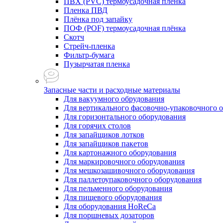
ПВХ (PVC) термоусадочная плёнка
Пленка ПВД
Плёнка под запайку
ПОФ (POF) термоусадочная плёнка
Скотч
Стрейч-пленка
Фильтр-бумага
Пузырчатая пленка
Запасные части и расходные материалы
Для вакуумного обрудования
Для вертикального фасовочно-упаковочного 
Для горизонтального оборудования
Для горячих столов
Для запайщиков лотков
Для запайщиков пакетов
Для картонажного оборудования
Для маркировочного оборудования
Для мешкозашивочного оборудования
Для паллетоупаковочного оборудования
Для пельменного оборудования
Для пищевого оборудования
Для оборудования HoReCa
Для поршневых дозаторов