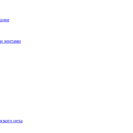
кции
ми лентами
ского цеха