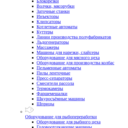
Блокорезки
Волчки, мясорубки
Заточные станки
Инъекторы
Клипсаторы
Котлетные автоматы
Куттеры
Линии производства полуфабрикатов
Льдогенераторы
Массажеры
Машины для нарезки, слайсеры
Оборудование для мясного цеха
Оборудование для производства колбас
Пельменные автоматы
Пилы ленточные
Пресс-сепараторы
Смесители рассола
Термокамеры
Фаршемешалки
Шкуросъёмные машины
Шприцы
Оборудование для рыбопереработки
Оборудование для рыбного цеха
Головоотсекающие машины