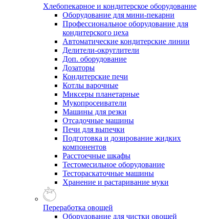
Хлебопекарное и кондитерское оборудование
Оборудование для мини-пекарни
Профессиональное оборудование для
кондитерского цеха
Автоматические кондитерские линии
Делители-округлители
Доп. оборудование
Дозаторы
Кондитерские печи
Котлы варочные
Миксеры планетарные
Мукопросеиватели
Машины для резки
Отсадочные машины
Печи для выпечки
Подготовка и дозирование жидких
компонентов
Расстоечные шкафы
Тестомесильное оборудование
Тестораскаточные машины
Хранение и растаривание муки
Переработка овощей
Оборудование для чистки овощей