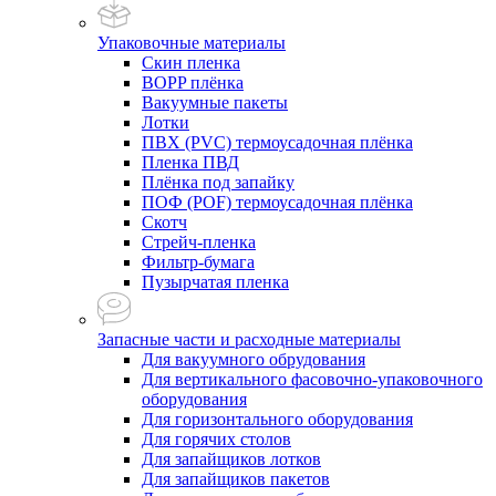
Упаковочные материалы
Скин пленка
BOPP плёнка
Вакуумные пакеты
Лотки
ПВХ (PVC) термоусадочная плёнка
Пленка ПВД
Плёнка под запайку
ПОФ (POF) термоусадочная плёнка
Скотч
Стрейч-пленка
Фильтр-бумага
Пузырчатая пленка
Запасные части и расходные материалы
Для вакуумного обрудования
Для вертикального фасовочно-упаковочного
оборудования
Для горизонтального оборудования
Для горячих столов
Для запайщиков лотков
Для запайщиков пакетов