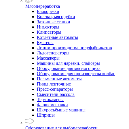
Мясопереработка
Блокорезки
Волчки, мясорубки
Заточные станки
Инъекторы
Клипсаторы
Котлетные автоматы
Куттеры
Линии производства полуфабрикатов
Льдогенераторы
Массажеры
Машины для нарезки, слайсеры
Оборудование для мясного цеха
Оборудование для производства колбас
Пельменные автоматы
Пилы ленточные
Пресс-сепараторы
Смесители рассола
Термокамеры
Фаршемешалки
Шкуросъёмные машины
Шприцы
Оборудование для рыбопереработки