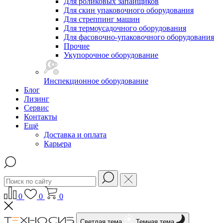
Для роликовых запайщиков
Для скин упаковочного оборудования
Для стреппинг машин
Для термоусадочного оборудования
Для фасовочно-упаковочного оборудования
Прочие
Укупорочное оборудование
Инспекционное оборудование
Блог
Лизинг
Сервис
Контакты
Ещё
Доставка и оплата
Карьера
0
0
0
Светлая тема
Темная тема