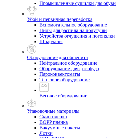
Промышленные сушилки для обуви
Убой и первичная переработка
Вспомогательное оборудование
Пилы для распила на полутуши
Устройства оглушения и погонялки
Шпарчаны
Оборудование для общепита
Нейтральное оборудование
Оборудование для фастфуда
Пароконвектоматы
Тепловое оборудование
Весовое оборудование
Упаковочные материалы
Скин пленка
BOPP плёнка
Вакуумные пакеты
Лотки