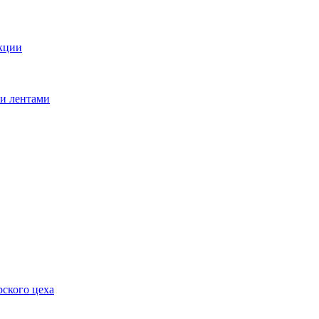
кции
ми лентами
ского цеха