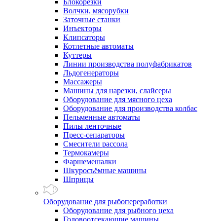
Блокорезки
Волчки, мясорубки
Заточные станки
Инъекторы
Клипсаторы
Котлетные автоматы
Куттеры
Линии производства полуфабрикатов
Льдогенераторы
Массажеры
Машины для нарезки, слайсеры
Оборудование для мясного цеха
Оборудование для производства колбас
Пельменные автоматы
Пилы ленточные
Пресс-сепараторы
Смесители рассола
Термокамеры
Фаршемешалки
Шкуросъёмные машины
Шприцы
Оборудование для рыбопереработки
Оборудование для рыбного цеха
Головоотсекающие машины