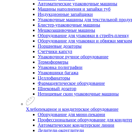
Автоматические упаковочные машины
Машины наполнения и запайки туб
Индукционные запайщики
Упаковочные машины для текстильной проду
Блистер-упаковочные машины
Мешкозашивочные машины
Оборудование для упаковки в стрейч-пленку
Оборудование для упаковки и обвязки мягки
Поршневые дозаторы
Счетчики капсул
Упаковочное ручное оборудование
Термоформеры
Упаковка полиграфии
Упаковщики багажа
Целлофанаторы
Фармацевтическое оборудование
Шнековый дозатор
Непищевые скин упаковочные машины
Хлебопекарное и кондитерское оборудование
Оборудование для мини-пекарни
Профессиональное оборудование для кондитер
Автоматические кондитерские линии
Делители-округлители