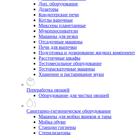
Доп. оборудование
Дозаторы
Кондитерские печи
Котлы варочные
Миксеры планетарные
Мукопросеиватели
Машины для резки
Отсадочные машины
Печи для выпечки
Подготовка и дозирование жидких компонен
Расстоечные шкафы
Тестомесильное оборудование
Тестораскаточные машины
Хранение и растаривание муки
Переработка овощей
Оборудование для чистки овощей
Санитарно-гигиеническое оборудование
Машины для мойки ящиков и тары
Мойка обуви
Станции гигиены
Стерилизаторы