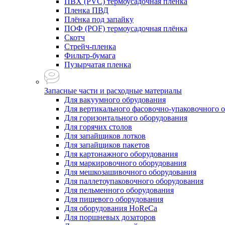
ПВХ (PVC) термоусадочная плёнка
Пленка ПВД
Плёнка под запайку
ПОФ (POF) термоусадочная плёнка
Скотч
Стрейч-пленка
Фильтр-бумага
Пузырчатая пленка
Запасные части и расходные материалы
Для вакуумного обрудования
Для вертикального фасовочно-упаковочного 
Для горизонтального оборудования
Для горячих столов
Для запайщиков лотков
Для запайщиков пакетов
Для картонажного оборудования
Для маркировочного оборудования
Для мешкозашивочного оборудования
Для паллетоупаковочного оборудования
Для пельменного оборудования
Для пищевого оборудования
Для оборудования HoReCa
Для поршневых дозаторов