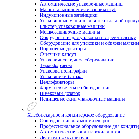
Автоматические упаковочные машины
Машины наполнения и запайки туб
Индукционные запайщики
Упаковочные машины для текстильной проду
Блистер-упаковочные машины
Мешкозашивочные машины
Оборудование для упаковки в стрейч-пленку
Оборудование для упаковки и обвязки мягки
Поршневые дозаторы
Счетчики капсул
Упаковочное ручное оборудование
Термоформеры
Упаковка полиграфии
Упаковщики багажа
Целлофанаторы
Фармацевтическое оборудование
Шнековый дозатор
Непищевые скин упаковочные машины
Хлебопекарное и кондитерское оборудование
Оборудование для мини-пекарни
Профессиональное оборудование для кондитер
Автоматические кондитерские линии
Делители-округлители