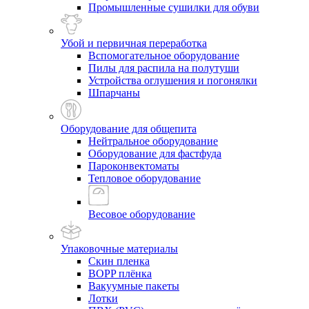
Промышленные сушилки для обуви
Убой и первичная переработка
Вспомогательное оборудование
Пилы для распила на полутуши
Устройства оглушения и погонялки
Шпарчаны
Оборудование для общепита
Нейтральное оборудование
Оборудование для фастфуда
Пароконвектоматы
Тепловое оборудование
Весовое оборудование
Упаковочные материалы
Скин пленка
BOPP плёнка
Вакуумные пакеты
Лотки