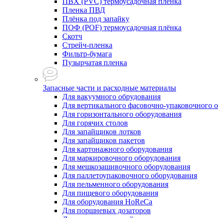
ПВХ (PVC) термоусадочная плёнка
Пленка ПВД
Плёнка под запайку
ПОФ (POF) термоусадочная плёнка
Скотч
Стрейч-пленка
Фильтр-бумага
Пузырчатая пленка
Запасные части и расходные материалы
Для вакуумного обрудования
Для вертикального фасовочно-упаковочного 
Для горизонтального оборудования
Для горячих столов
Для запайщиков лотков
Для запайщиков пакетов
Для картонажного оборудования
Для маркировочного оборудования
Для мешкозашивочного оборудования
Для паллетоупаковочного оборудования
Для пельменного оборудования
Для пищевого оборудования
Для оборудования HoReCa
Для поршневых дозаторов