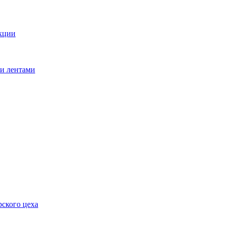
кции
ми лентами
ского цеха