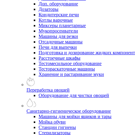
Доп. оборудование
Дозаторы
Кондитерские печи
Котлы варочные
Миксеры планетарные
Мукопросеиватели
Машины для резки
Отсадочные машины
Печи для выпечки
Подготовка и дозирование жидких компонен
Расстоечные шкафы
Тестомесильное оборудование
Тестораскаточные машины
Хранение и растаривание муки
Переработка овощей
Оборудование для чистки овощей
Санитарно-гигиеническое оборудование
Машины для мойки ящиков и тары
Мойка обуви
Станции гигиены
Стерилизаторы