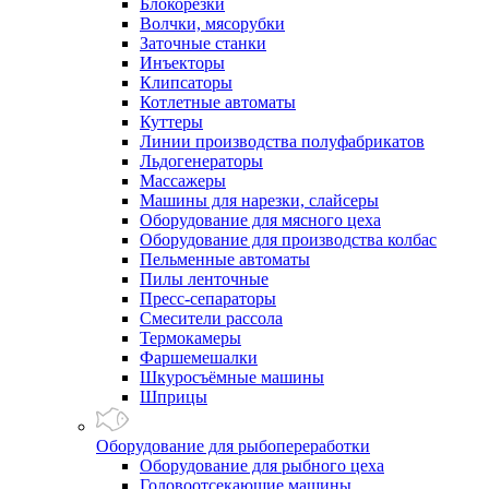
Блокорезки
Волчки, мясорубки
Заточные станки
Инъекторы
Клипсаторы
Котлетные автоматы
Куттеры
Линии производства полуфабрикатов
Льдогенераторы
Массажеры
Машины для нарезки, слайсеры
Оборудование для мясного цеха
Оборудование для производства колбас
Пельменные автоматы
Пилы ленточные
Пресс-сепараторы
Смесители рассола
Термокамеры
Фаршемешалки
Шкуросъёмные машины
Шприцы
Оборудование для рыбопереработки
Оборудование для рыбного цеха
Головоотсекающие машины