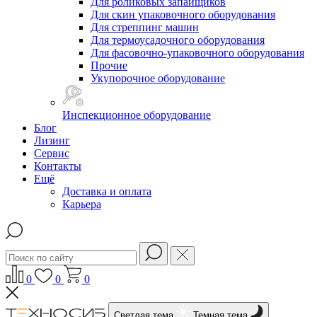
Для роликовых запайщиков
Для скин упаковочного оборудования
Для стреппинг машин
Для термоусадочного оборудования
Для фасовочно-упаковочного оборудования
Прочие
Укупорочное оборудование
Инспекционное оборудование
Блог
Лизинг
Сервис
Контакты
Ещё
Доставка и оплата
Карьера
0
0
0
Светлая тема
Темная тема