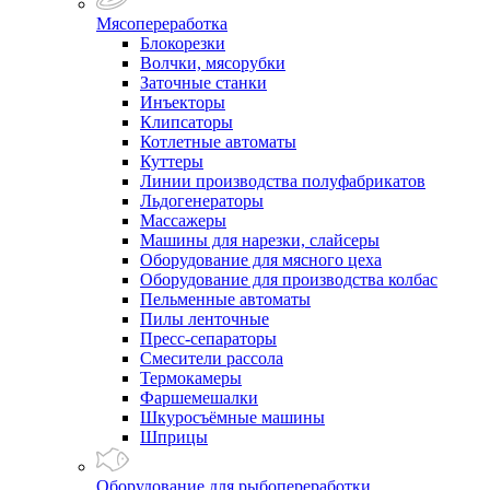
Мясопереработка
Блокорезки
Волчки, мясорубки
Заточные станки
Инъекторы
Клипсаторы
Котлетные автоматы
Куттеры
Линии производства полуфабрикатов
Льдогенераторы
Массажеры
Машины для нарезки, слайсеры
Оборудование для мясного цеха
Оборудование для производства колбас
Пельменные автоматы
Пилы ленточные
Пресс-сепараторы
Смесители рассола
Термокамеры
Фаршемешалки
Шкуросъёмные машины
Шприцы
Оборудование для рыбопереработки