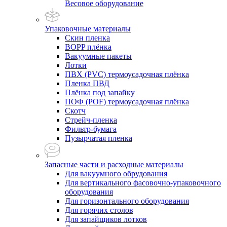
Весовое оборудование
Упаковочные материалы
Скин пленка
BOPP плёнка
Вакуумные пакеты
Лотки
ПВХ (PVC) термоусадочная плёнка
Пленка ПВД
Плёнка под запайку
ПОФ (POF) термоусадочная плёнка
Скотч
Стрейч-пленка
Фильтр-бумага
Пузырчатая пленка
Запасные части и расходные материалы
Для вакуумного обрудования
Для вертикального фасовочно-упаковочного
оборудования
Для горизонтального оборудования
Для горячих столов
Для запайщиков лотков