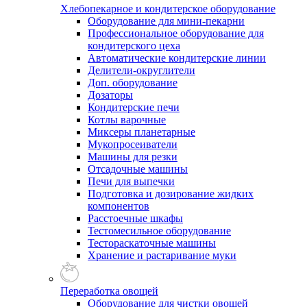
Хлебопекарное и кондитерское оборудование
Оборудование для мини-пекарни
Профессиональное оборудование для
кондитерского цеха
Автоматические кондитерские линии
Делители-округлители
Доп. оборудование
Дозаторы
Кондитерские печи
Котлы варочные
Миксеры планетарные
Мукопросеиватели
Машины для резки
Отсадочные машины
Печи для выпечки
Подготовка и дозирование жидких
компонентов
Расстоечные шкафы
Тестомесильное оборудование
Тестораскаточные машины
Хранение и растаривание муки
Переработка овощей
Оборудование для чистки овощей