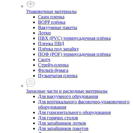
Упаковочные материалы
Скин пленка
BOPP плёнка
Вакуумные пакеты
Лотки
ПВХ (PVC) термоусадочная плёнка
Пленка ПВД
Плёнка под запайку
ПОФ (POF) термоусадочная плёнка
Скотч
Стрейч-пленка
Фильтр-бумага
Пузырчатая пленка
Запасные части и расходные материалы
Для вакуумного обрудования
Для вертикального фасовочно-упаковочного
оборудования
Для горизонтального оборудования
Для горячих столов
Для запайщиков лотков
Для запайщиков пакетов