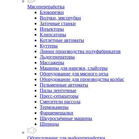
Мясопереработка
Блокорезки
Волчки, мясорубки
Заточные станки
Инъекторы
Клипсаторы
Котлетные автоматы
Куттеры
Линии производства полуфабрикатов
Льдогенераторы
Массажеры
Машины для нарезки, слайсеры
Оборудование для мясного цеха
Оборудование для производства колбас
Пельменные автоматы
Пилы ленточные
Пресс-сепараторы
Смесители рассола
Термокамеры
Фаршемешалки
Шкуросъёмные машины
Шприцы
Оборудование для рыбопереработки