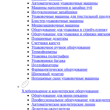
Автоматические упаковочные машины
Машины наполнения и запайки туб
Индукционные запайщики
Упаковочные машины для текстильной проду
Блистер-упаковочные машины
Мешкозашивочные машины
Оборудование для упаковки в стрейч-пленку
Оборудование для упаковки и обвязки мягки
Поршневые дозаторы
Счетчики капсул
Упаковочное ручное оборудование
Термоформеры
Упаковка полиграфии
Упаковщики багажа
Целлофанаторы
Фармацевтическое оборудование
Шнековый дозатор
Непищевые скин упаковочные машины
Хлебопекарное и кондитерское оборудование
Оборудование для мини-пекарни
Профессиональное оборудование для кондитер
Автоматические кондитерские линии
Делители-округлители