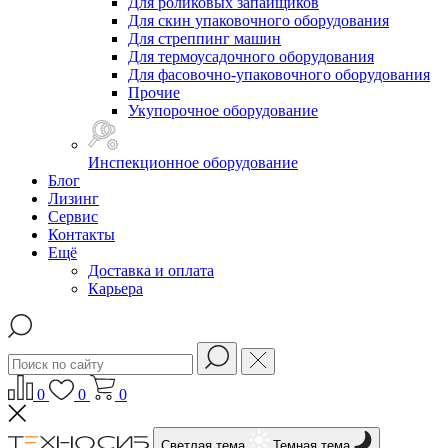
Для роликовых запайщиков
Для скин упаковочного оборудования
Для стреппинг машин
Для термоусадочного оборудования
Для фасовочно-упаковочного оборудования
Прочие
Укупорочное оборудование
Инспекционное оборудование
Блог
Лизинг
Сервис
Контакты
Ещё
Доставка и оплата
Карьера
0
0
0
Светлая тема
Темная тема