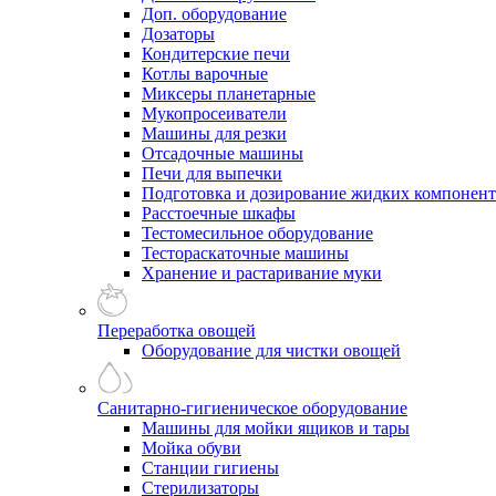
Доп. оборудование
Дозаторы
Кондитерские печи
Котлы варочные
Миксеры планетарные
Мукопросеиватели
Машины для резки
Отсадочные машины
Печи для выпечки
Подготовка и дозирование жидких компонен
Расстоечные шкафы
Тестомесильное оборудование
Тестораскаточные машины
Хранение и растаривание муки
Переработка овощей
Оборудование для чистки овощей
Санитарно-гигиеническое оборудование
Машины для мойки ящиков и тары
Мойка обуви
Станции гигиены
Стерилизаторы