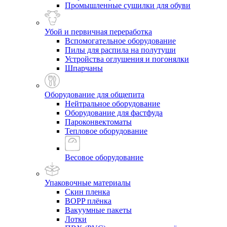
Промышленные сушилки для обуви
Убой и первичная переработка
Вспомогательное оборудование
Пилы для распила на полутуши
Устройства оглушения и погонялки
Шпарчаны
Оборудование для общепита
Нейтральное оборудование
Оборудование для фастфуда
Пароконвектоматы
Тепловое оборудование
Весовое оборудование
Упаковочные материалы
Скин пленка
BOPP плёнка
Вакуумные пакеты
Лотки