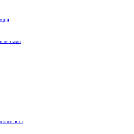
кции
ми лентами
ского цеха