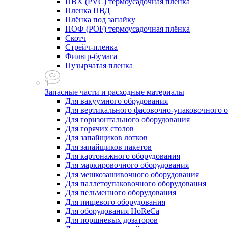
ПВХ (PVC) термоусадочная плёнка
Пленка ПВД
Плёнка под запайку
ПОФ (POF) термоусадочная плёнка
Скотч
Стрейч-пленка
Фильтр-бумага
Пузырчатая пленка
Запасные части и расходные материалы
Для вакуумного обрудования
Для вертикального фасовочно-упаковочного 
Для горизонтального оборудования
Для горячих столов
Для запайщиков лотков
Для запайщиков пакетов
Для картонажного оборудования
Для маркировочного оборудования
Для мешкозашивочного оборудования
Для паллетоупаковочного оборудования
Для пельменного оборудования
Для пищевого оборудования
Для оборудования HoReCa
Для поршневых дозаторов