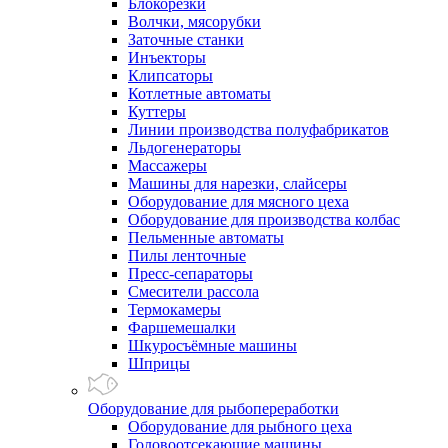
Блокорезки
Волчки, мясорубки
Заточные станки
Инъекторы
Клипсаторы
Котлетные автоматы
Куттеры
Линии производства полуфабрикатов
Льдогенераторы
Массажеры
Машины для нарезки, слайсеры
Оборудование для мясного цеха
Оборудование для производства колбас
Пельменные автоматы
Пилы ленточные
Пресс-сепараторы
Смесители рассола
Термокамеры
Фаршемешалки
Шкуросъёмные машины
Шприцы
Оборудование для рыбопереработки
Оборудование для рыбного цеха
Головоотсекающие машины