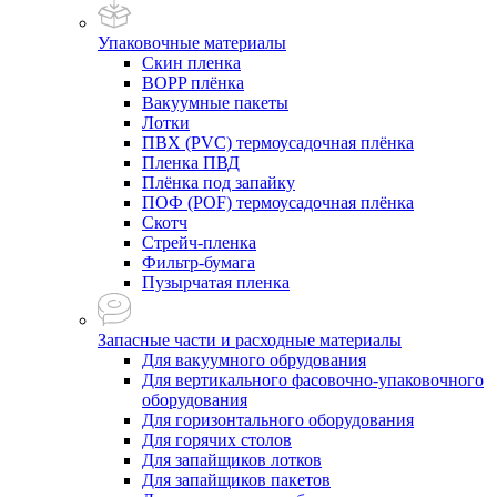
Упаковочные материалы
Скин пленка
BOPP плёнка
Вакуумные пакеты
Лотки
ПВХ (PVC) термоусадочная плёнка
Пленка ПВД
Плёнка под запайку
ПОФ (POF) термоусадочная плёнка
Скотч
Стрейч-пленка
Фильтр-бумага
Пузырчатая пленка
Запасные части и расходные материалы
Для вакуумного обрудования
Для вертикального фасовочно-упаковочного
оборудования
Для горизонтального оборудования
Для горячих столов
Для запайщиков лотков
Для запайщиков пакетов