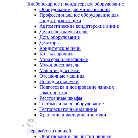
Хлебопекарное и кондитерское оборудование
Оборудование для мини-пекарни
Профессиональное оборудование для
кондитерского цеха
Автоматические кондитерские линии
Делители-округлители
Доп. оборудование
Дозаторы
Кондитерские печи
Котлы варочные
Миксеры планетарные
Мукопросеиватели
Машины для резки
Отсадочные машины
Печи для выпечки
Подготовка и дозирование жидких
компонентов
Расстоечные шкафы
Тестомесильное оборудование
Тестораскаточные машины
Хранение и растаривание муки
Переработка овощей
Оборудование для чистки овощей