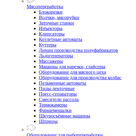
Мясопереработка
Блокорезки
Волчки, мясорубки
Заточные станки
Инъекторы
Клипсаторы
Котлетные автоматы
Куттеры
Линии производства полуфабрикатов
Льдогенераторы
Массажеры
Машины для нарезки, слайсеры
Оборудование для мясного цеха
Оборудование для производства колбас
Пельменные автоматы
Пилы ленточные
Пресс-сепараторы
Смесители рассола
Термокамеры
Фаршемешалки
Шкуросъёмные машины
Шприцы
Оборудование для рыбопереработки