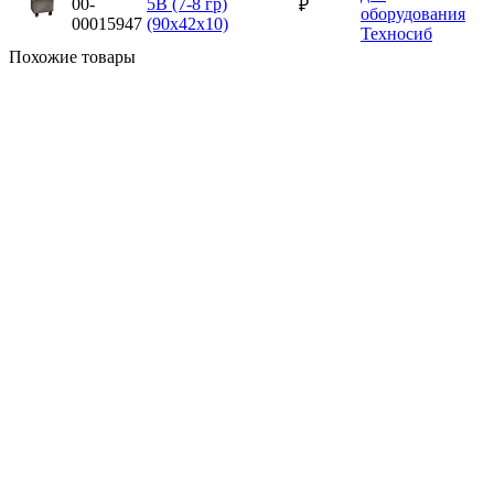
00-
5B (7-8 гр)
₽
00015947
(90х42х10)
Похожие товары